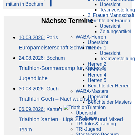
Übersicht
Teamvorstellung
2. Frauen Mannschaft
Nächste Termine
Berichte der Frauen
Übersicht
Zeitungsartikel
WABA-Herren
10.08.2026:
Paris
Übersicht
Europameisterschaft Schwimmen
Herren 1
Übersicht
24.08.2026:
Bochum
Teamvorstellung
Herren 2
Triathlon-Sommercamp für Kinder &
Herren 3
Herren 4
Jugendliche
Herren 5
Berichte der Herren
30.08.2026:
Goch
WABA-Masters
Übersicht
Triathlon Goch – Nachwuchscup
Berichte der Masters
Triathlon
06.09.2026:
Xanten
Übersicht
TRI-News
Triathlon Xanten– Liga 2.Damen und Mixed-
TRI-Infos&Training
Team
TRI-Jugend
Stadtwerke Bochum-