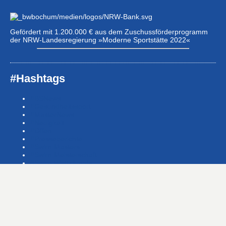
Gefördert mit 1.200.000 € aus dem Zuschussförderprogramm
der NRW-Landesregierung »Moderne Sportstätte 2022«
#Hashtags
#BSNews
#Gesundheitssport
#MasterNews
#Neuigkeit
#Offen
#Presse­berichte
#Swim-Masters
#Swim-Meister­schaft
#Swim-Wett­kämpfe
#SwimNews
#SwimTeam-LSP-1A-Team
#SwimTeam-LSP-1B-Team
#SwimTeam-LSP-TopTeam
#SwimTeamBG
#SwimTeamDMS
#SwimTeamSWF1