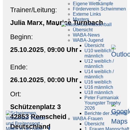
Eigene Wettkämpfe
Trainer/Leitung:
Förderverein Schwimmen
Externe Links
Masters
Julia Marx, Maurice Turnbach
Wasser­ball
Übersicht
WABA-News
Beginn:
WABA-Jugend
Übersicht
25.10.2025
,
09:00 Uhr
U10 weiblich /
männlich
U12 weiblich /
Ende:
männlich
U14 weiblich /
männlich
26.10.2025
,
00:00 Uhr
U16 weiblich
U16 männlich
U18 männlich
Ort:
Peter Furmaniak
Youngster Trophy
Schützenplatz 3
2026
Berichte der Jugend
42853 Remscheid
WABA-Frauen
Übersicht
Deutschland
1. Frauen Mannschaft