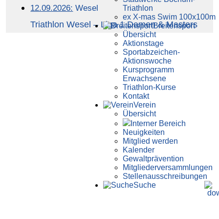
12.09.2026:
Wesel
Triathlon
ex X-mas Swim 100x100m
Triathlon Wesel – Liga 1.Damen & Masters
Breiten­sport
Übersicht
Aktionstage
Sportabzeichen-
Aktionswoche
Kursprogramm
Erwachsene
Triathlon-Kurse
Kontakt
Verein
Übersicht
Interner Bereich
Neuigkeiten
Mitglied werden
Kalender
Gewaltprävention
Mitglieder­versammlungen
Stellen­aus­schrei­bungen
Suche