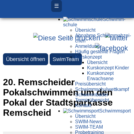
☰
Schwimm­
schule
Übersicht
Ab­nah­me Schwimm­ab­zei­
chen
Anmeldung
Häufig gestellte Fragen
Kurs­konzept
Übersicht öffnen
SwimTeam
Übersicht
Kurskonzept Kinder
Kurskonzept
Erwachsene
20. Remscheider
Preis­über­sicht
Schwimm­schul­wett­kampf
Pokalschwimmen um den
Schwimm­bäder
Pokal der Stadtsparkasse
Terminübersicht
Kontakt
Remscheid
Schwimm­sport
Übersicht
SWIM-News
SWIM-TEAM
Probe­training