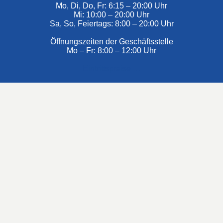
Mo, Di, Do, Fr: 6:15 – 20:00 Uhr
Mi: 10:00 – 20:00 Uhr
Sa, So, Feiertags: 8:00 – 20:00 Uhr
Öffnungszeiten der Geschäftsstelle
Mo – Fr: 8:00 – 12:00 Uhr
Eintrittspreise …
€ aus dem Zuschussförderprogramm der NRW-Landesregierung »
#Hashtags
#BSNews
#Gesundheitssport
#MasterNews
#Neuigkeit
#Offen
#Presse­berichte
#Swim-Masters
#Swim-Meister­schaft