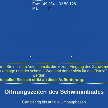
Fax: +49 234 – 32 50 128
Mail:
info
bwbochum.de
Kontaktformular
Zum Internen Mitgliederbereich
Newsletter abonnieren
Impressum
•
Datenschutzerklärung
•
Bildnachweise
en Sie mit dem Auto niemals direkt zum Eingang des Schwim
ark­anlage und der schmale Weg darf daher nicht für das "kurz
werden.
tte halten Sie sich strikt an diese Aufforderung.
Öffnungszeiten des Schwimmbades
Ganzjährig bis auf die Umbauphasen