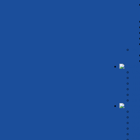
WA
Übe
TR
TRI
TRI
Sta
ex 
Übe
Akt
Spo
Kur
Tri
Kon