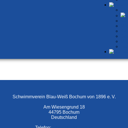
Übe
I
Neu
Mit
Kal
Gew
Mit
Ste
Schwimmverein Blau-Weiß Bochum von 1896 e. V.
Am Wiesengrund 18
44795 Bochum
Deutschland
Telefon:
+49 234 –
32 50 126