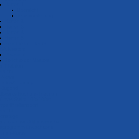
Herren 1
Übersicht
Teamvorstellung
Herren 2
Herren 3
Herren 4
Herren 5
Berichte der Herren
BA-Masters
Übersicht
Berichte der Masters
Triathlon
rsicht
I-News
-Infos&Training
-Jugend
dtwerke Bochum-Triathlon
X-mas Swim 100x100m
Breiten­sport
rsicht
ionstage
rtabzeichen-Aktionswoche
sprogramm Erwachsene
athlon-Kurse
takt