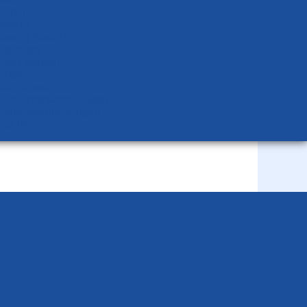
Verein
rsicht
nterner Bereich
igkeiten
glied werden
ender
altprävention
glieder­versammlungen
llen­aus­schrei­bungen
Suche