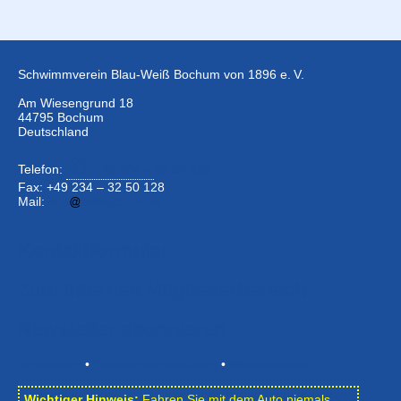
Schwimmverein Blau-Weiß Bochum von 1896 e. V.
Am Wiesengrund 18
44795 Bochum
Deutschland
Telefon:
+49 234 –
32 50 126
Fax: +49 234 – 32 50 128
Mail:
info
bwbochum.de
Kontaktformular
Zum Internen Mitgliederbereich
Newsletter abonnieren
Impressum
•
Datenschutzerklärung
•
Bildnachweise
Wichtiger Hinweis:
Fahren Sie mit dem Auto niemals