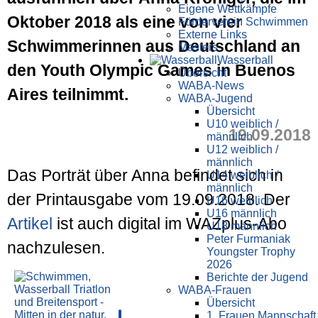
Eigene Wettkämpfe
Oktober 2018 als eine von vier
Förderverein Schwimmen
Externe Links
Schwimmerinnen aus Deutschland an
Masters
Wasser­ball
den Youth Olympic Games in Buenos
Übersicht
WABA-News
Aires teilnimmt.
WABA-Jugend
Übersicht
U10 weiblich /
19.09.2018
männlich
U12 weiblich /
männlich
Das Porträt über Anna befindet sich in
U14 weiblich /
männlich
der Printausgabe vom 19.09.2018. Der
U16 weiblich
U16 männlich
Artikel
ist auch digital im WAZplus-Abo
U18 männlich
Peter Furmaniak
nachzulesen.
Youngster Trophy
2026
Berichte der Jugend
WABA-Frauen
Übersicht
1. Frauen Mannschaft