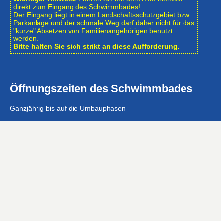
direkt zum Eingang des Schwimmbades!
Der Eingang liegt in einem Landschafts­schutzgebiet bzw.
Park­anlage und der schmale Weg darf daher nicht für das
"kurze" Absetzen von Familienangehörigen benutzt
werden.
Bitte halten Sie sich strikt an diese Aufforderung.
Öffnungszeiten des Schwimmbades
Ganzjährig bis auf die Umbauphasen
Mo, Di, Do, Fr: 6:15 – 20:00 Uhr
Mi: 10:00 – 20:00 Uhr
Sa, So, Feiertags: 8:00 – 20:00 Uhr
Öffnungszeiten der Geschäftsstelle
Mo – Fr: 8:00 – 12:00 Uhr
Eintrittspreise …
Gefördert mit 1.200.000 € aus dem Zuschussförderprogramm