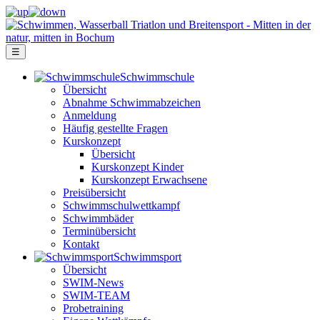
☰
Schwimm­schule
Übersicht
Ab­nah­me Schwimm­ab­zei­chen
Anmeldung
Häufig gestellte Fragen
Kurs­konzept
Übersicht
Kurskonzept Kinder
Kurskonzept Erwachsene
Preis­über­sicht
Schwimm­schul­wett­kampf
Schwimm­bäder
Terminübersicht
Kontakt
Schwimm­sport
Übersicht
SWIM-News
SWIM-TEAM
Probe­training