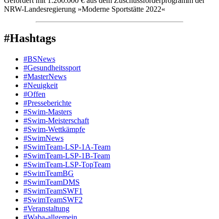
Gefördert mit 1.200.000 € aus dem Zuschussförderprogramm der
NRW-Landesregierung »Moderne Sportstätte 2022«
#Hashtags
#BSNews
#Gesundheitssport
#MasterNews
#Neuigkeit
#Offen
#Presse­berichte
#Swim-Masters
#Swim-Meister­schaft
#Swim-Wett­kämpfe
#SwimNews
#SwimTeam-LSP-1A-Team
#SwimTeam-LSP-1B-Team
#SwimTeam-LSP-TopTeam
#SwimTeamBG
#SwimTeamDMS
#SwimTeamSWF1
#SwimTeamSWF2
#Veranstaltung
#Waba-allgemein