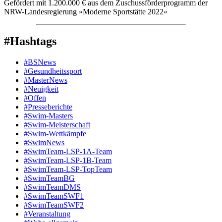
Gefördert mit 1.200.000 € aus dem Zuschussförderprogramm der
NRW-Landesregierung »Moderne Sportstätte 2022«
#Hashtags
#BSNews
#Gesundheitssport
#MasterNews
#Neuigkeit
#Offen
#Presse­berichte
#Swim-Masters
#Swim-Meister­schaft
#Swim-Wett­kämpfe
#SwimNews
#SwimTeam-LSP-1A-Team
#SwimTeam-LSP-1B-Team
#SwimTeam-LSP-TopTeam
#SwimTeamBG
#SwimTeamDMS
#SwimTeamSWF1
#SwimTeamSWF2
#Veranstaltung