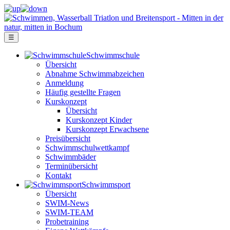
☰
Schwimm­schule
Übersicht
Ab­nah­me Schwimm­ab­zei­chen
Anmeldung
Häufig gestellte Fragen
Kurs­konzept
Übersicht
Kurskonzept Kinder
Kurskonzept Erwachsene
Preis­über­sicht
Schwimm­schul­wett­kampf
Schwimm­bäder
Terminübersicht
Kontakt
Schwimm­sport
Übersicht
SWIM-News
SWIM-TEAM
Probe­training