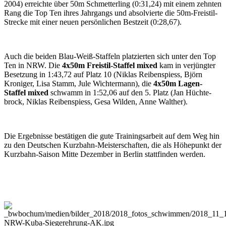
2004) erreichte über 50m Schmetter­ling (0:31,24) mit einem zehnten
Rang die Top Ten ihres Jahr­gangs und absolvierte die 50m-Freistil-
Strecke mit einer neuen per­sönlichen Best­zeit (0:28,67).
Auch die beiden Blau-Weiß-Staffeln platzierten sich unter den Top
Ten in NRW. Die
4x50m Freistil-Staffel mixed
kam in ver­jüngter
Besetzung in 1:43,72 auf Platz 10 (Niklas Reibenspiess, Björn
Kroniger, Lisa Stamm, Jule Wichter­mann), die
4x50m Lagen-
Staffel mixed
schwamm in 1:52,06 auf den 5. Platz (Jan Hüchte­
brock, Niklas Reiben­spiess, Gesa Wilden, Anne Walther).
Die Ergebnisse bestätigen die gute Trainings­arbeit auf dem Weg hin
zu den Deutschen Kurz­bahn-Meister­schaften, die als Höhe­punkt der
Kurzbahn-Saison Mitte Dezember in Berlin statt­finden werden.