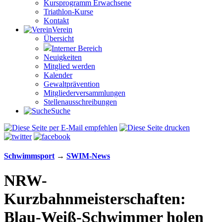
Kursprogramm Erwachsene
Triathlon-Kurse
Kontakt
Verein
Übersicht
Interner Bereich
Neuigkeiten
Mitglied werden
Kalender
Gewaltprävention
Mitglieder­versammlungen
Stellen­aus­schrei­bungen
Suche
Schwimm­sport
→
SWIM-News
NRW-
Kurzbahnmeisterschaften:
Blau-Weiß-Schwimmer holen