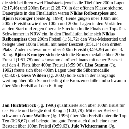
die sich bei ihren zwei Final­starts jeweils die Titel über 200m Lagen
(2:17,46) und 200m Brust (2:28,79) in der offenen Klasse sicherte.
Dauer­gäste in den Final­läufen waren
Niklas Reiben­spiess
und
Björn Kroniger
(beide Jg. 1998). Beide gingen über 100m und
200m Freistil sowie über 100m und 200m Lagen in den Vor­läufen
an den Start und zogen über alle Strecken in die Finals der Top-Ten-
Schwimmer in NRW ein. In den Final­läufen holte sich
Niklas
Reiben­spiess
über 200m Freistil (1:51,72) den Vize-Meister­titel und
belegte über 100m Freistil mit neuer Bestzeit (0:51,14) den dritten
Platz. Zudem schwamm er über 400m Freistil (3:59,29) auf den 3.
Rang.
Björn Kroniger
sicherte sich die Bronze­medaille über 200m
Freistil (1:51,78) und schwamm darüber hinaus mit neuer Best­zeit
auf den 4. Platz über 400m Freistil (3:59.96).
Lisa Stamm
(Jg.
1992) freute sich über 400m Lagen über die Silber­medaille
(4:58,07).
Gesa Wilden
(Jg. 2002) holte sich in der Jahr­gangs­
wertung über 50m Schmetter­ling die Bronze­medaille und schwamm
über 50m Freistil auf den 6. Rang.
Jan Hüchte­brock
(Jg. 1996) quali­fizierte sich über 100m Brust für
das Finale und belegte dort Rang 5 (1:03,78). Mit einer Best­zeit
schwamm
Anne Walther
(Jg. 1996) über 50m Freistil unter die Top
Ten (0:26,67) und belegte ihre gute Form auch durch eine neue
Best­zeit über 100m Freistil (0:59,63).
Jule Wichtermann
(Jg.