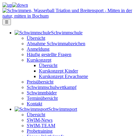
☰
Schwimm­schule
Übersicht
Ab­nah­me Schwimm­ab­zei­chen
Anmeldung
Häufig gestellte Fragen
Kurs­konzept
Übersicht
Kurskonzept Kinder
Kurskonzept Erwachsene
Preis­über­sicht
Schwimm­schul­wett­kampf
Schwimm­bäder
Terminübersicht
Kontakt
Schwimm­sport
Übersicht
SWIM-News
SWIM-TEAM
Probe­training