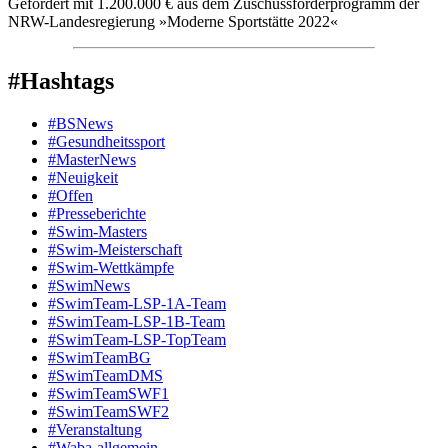
Gefördert mit 1.200.000 € aus dem Zuschussförderprogramm der
NRW-Landesregierung »Moderne Sportstätte 2022«
#Hashtags
#BSNews
#Gesundheitssport
#MasterNews
#Neuigkeit
#Offen
#Presse­berichte
#Swim-Masters
#Swim-Meister­schaft
#Swim-Wett­kämpfe
#SwimNews
#SwimTeam-LSP-1A-Team
#SwimTeam-LSP-1B-Team
#SwimTeam-LSP-TopTeam
#SwimTeamBG
#SwimTeamDMS
#SwimTeamSWF1
#SwimTeamSWF2
#Veranstaltung
#Waba-allgemein