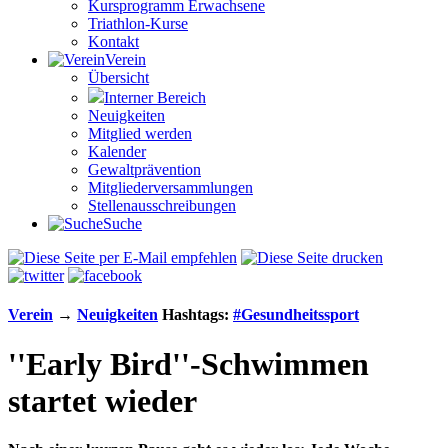
Kursprogramm Erwachsene
Triathlon-Kurse
Kontakt
Verein
Übersicht
Interner Bereich
Neuigkeiten
Mitglied werden
Kalender
Gewaltprävention
Mitglieder­versammlungen
Stellen­aus­schrei­bungen
Suche
Verein
→
Neuigkeiten
Hashtags:
#
Gesundheitssport
''Early Bird''-Schwimmen
startet wieder