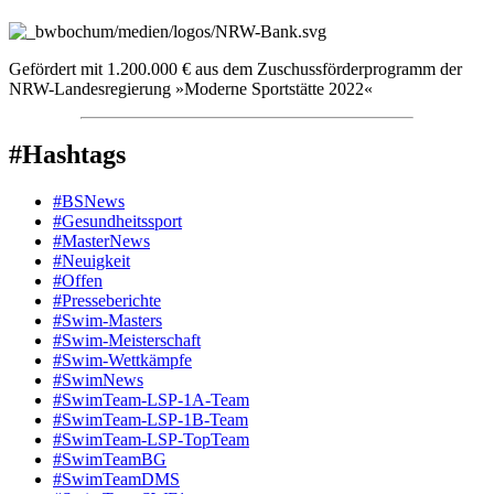
Gefördert mit 1.200.000 € aus dem Zuschussförderprogramm der
NRW-Landesregierung »Moderne Sportstätte 2022«
#Hashtags
#BSNews
#Gesundheitssport
#MasterNews
#Neuigkeit
#Offen
#Presse­berichte
#Swim-Masters
#Swim-Meister­schaft
#Swim-Wett­kämpfe
#SwimNews
#SwimTeam-LSP-1A-Team
#SwimTeam-LSP-1B-Team
#SwimTeam-LSP-TopTeam
#SwimTeamBG
#SwimTeamDMS