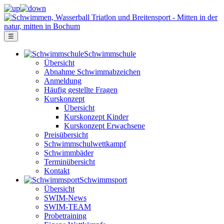
☰
Schwimm­schule
Übersicht
Ab­nah­me Schwimm­ab­zei­chen
Anmeldung
Häufig gestellte Fragen
Kurs­konzept
Übersicht
Kurskonzept Kinder
Kurskonzept Erwachsene
Preis­über­sicht
Schwimm­schul­wett­kampf
Schwimm­bäder
Terminübersicht
Kontakt
Schwimm­sport
Übersicht
SWIM-News
SWIM-TEAM
Probe­training