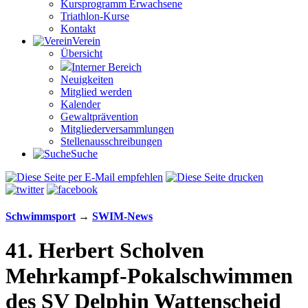
Kursprogramm Erwachsene
Triathlon-Kurse
Kontakt
Verein
Übersicht
Interner Bereich
Neuigkeiten
Mitglied werden
Kalender
Gewaltprävention
Mitglieder­versammlungen
Stellen­aus­schrei­bungen
Suche
Schwimm­sport
→
SWIM-News
41. Herbert Scholven
Mehrkampf-Pokal­schwimmen
des SV Delphin Watten­scheid