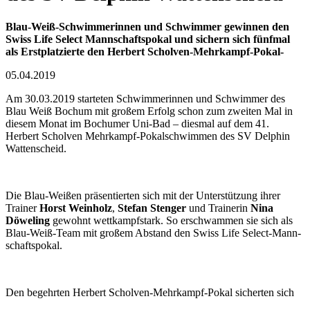
Blau-Weiß-Schwimmerinnen und Schwimmer gewinnen den
Swiss Life Select Mann­schafts­pokal und sichern sich fünf­mal
als Erst­platzierte den Herbert Scholven-Mehr­kampf-Pokal-
05.04.2019
Am 30.03.2019 starteten Schwimmerinnen und Schwimmer des
Blau Weiß Bochum mit großem Erfolg schon zum zweiten Mal in
diesem Monat im Bochumer Uni-Bad – diesmal auf dem 41.
Herbert Scholven Mehr­kampf-Pokal­schwimmen des SV Delphin
Watten­scheid.
Die Blau-Weißen präsentierten sich mit der Unter­stützung ihrer
Trainer
Horst Wein­holz
,
Stefan Stenger
und Trainerin
Nina
Döweling
gewohnt wett­kampf­stark. So erschwammen sie sich als
Blau-Weiß-Team mit großem Abstand den Swiss Life Select-Mann­
schafts­pokal.
Den begehrten Herbert Scholven-Mehrkampf-Pokal sicherten sich