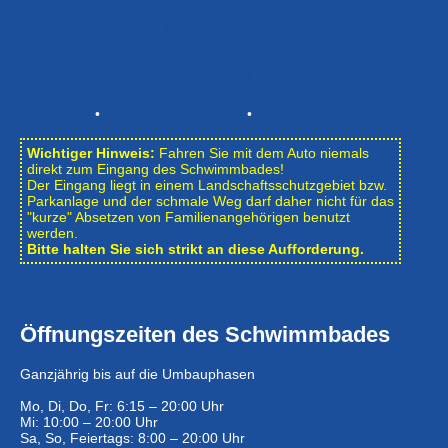
Zum Internen Mitgliederbereich
Newsletter abonnieren
Impressum
•
Datenschutzerklärung
•
Bildnachweise
Wichtiger Hinweis:
Fahren Sie mit dem Auto niemals
direkt zum Eingang des Schwimmbades!
Der Eingang liegt in einem Landschafts­schutzgebiet bzw.
Park­anlage und der schmale Weg darf daher nicht für das
"kurze" Absetzen von Familienangehörigen benutzt
werden.
Bitte halten Sie sich strikt an diese Aufforderung.
Öffnungszeiten des Schwimmbades
Ganzjährig bis auf die Umbauphasen
Mo, Di, Do, Fr: 6:15 – 20:00 Uhr
Mi: 10:00 – 20:00 Uhr
Sa, So, Feiertags: 8:00 – 20:00 Uhr