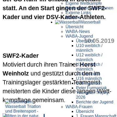
Eigene Wettkämpfe
statt. An den Start gingen der SWF2-
Förderverein Schwimmen
Externe Links
Kader und vier DSV-Kader-Athleten.
Masters
Wasser­ball
Übersicht
WABA-News
WABA-Jugend
10.05.2019
Übersicht
U10 weiblich /
männlich
SWF2-Kader
U12 weiblich /
männlich
Motiviert durch ihren Trainer
Horst
U14 weiblich /
männlich
Weinholz
und gestützt durch den im
U16 weiblich
U16 männlich
Trainings­lager gestärkten Team­geist
U18 männlich
Peter Furmaniak
meisterten die Kinder diese langen Wett­
Youngster Trophy
2026
kampf­tage gemein­sam.
Berichte der Jugend
WABA-Frauen
Übersicht
1. Frauen Mannschaft