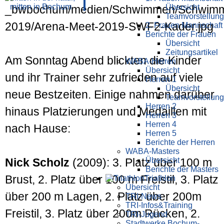
Übersicht
Teamvorstellung
2. Frauen Mannschaft
Berichte der Frauen
Übersicht
Zeitungsartikel
Am Sonntag Abend blickten die Kinder
WABA-Herren
Übersicht
und ihr Trainer sehr zufrieden auf viele
Herren 1
Übersicht
neue Best­zeiten. Einige nahmen darüber
Teamvorstellung
Herren 2
hinaus Platzierungen und Medaillen mit
Herren 3
Herren 4
nach Hause:
Herren 5
Berichte der Herren
WABA-Masters
Übersicht
Nick Scholz
(2009): 3. Platz über 100 m
Berichte der Masters
Brust, 2. Platz über 100 m Freistil, 3. Platz
Triathlon
Übersicht
über 200 m Lagen, 2. Platz über 200m
TRI-News
TRI-Infos&Training
Freistil, 3. Platz über 200m Rücken, 2.
TRI-Jugend
Stadtwerke Bochum-