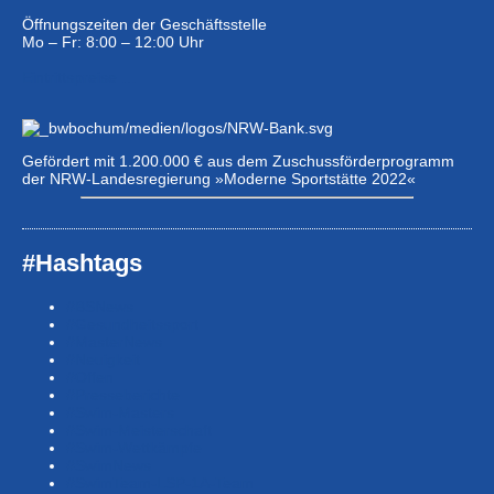
Öffnungszeiten der Geschäftsstelle
Mo – Fr: 8:00 – 12:00 Uhr
Eintrittspreise …
Gefördert mit 1.200.000 € aus dem Zuschussförderprogramm
der NRW-Landesregierung »Moderne Sportstätte 2022«
#Hashtags
#BSNews
#Gesundheitssport
#MasterNews
#Neuigkeit
#Offen
#Presse­berichte
#Swim-Masters
#Swim-Meister­schaft
#Swim-Wett­kämpfe
#SwimNews
#SwimTeam-LSP-1A-Team