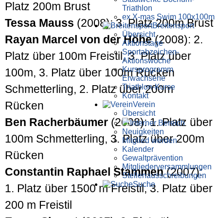
Platz 200m Brust
Triathlon
ex X-mas Swim 100x100m
Tessa Mauss
(2008): 3. Platz 200m Brust
Breiten­sport
Übersicht
Rayan Marcel von der Höhe
(2008): 2.
Aktionstage
Sportabzeichen-
Platz über 100m Freistil, 3. Platz über
Aktionswoche
Kursprogramm
100m, 3. Platz über 100m Rücken
Erwachsene
Triathlon-Kurse
Schmetter­ling, 2. Platz über 200m
Kontakt
Rücken
Verein
Übersicht
Ben Racher­bäumer
(2008): 1. Platz über
Interner Bereich
Neuigkeiten
100m Schmetter­ling, 3. Platz über 200m
Mitglied werden
Kalender
Rücken
Gewaltprävention
Mitglieder­versammlungen
Constantin Raphael Stammen
(2007):
Stellen­aus­schrei­bungen
Suche
1. Platz über 1500 m Freistil, 3. Platz über
200 m Freistil