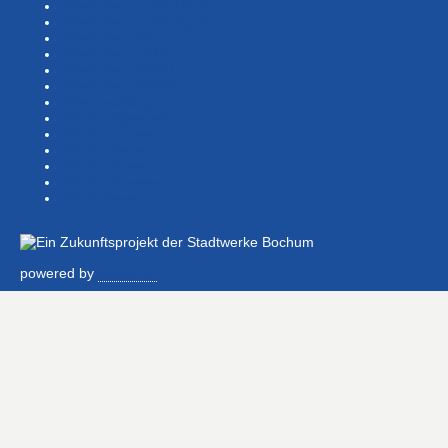
#SwimTeam-LSP-1B-Team
#SwimTeam-LSP-TopTeam
#SwimTeamBG
#SwimTeamDMS
#SwimTeamSWF1
#SwimTeamSWF2
#Veranstaltung
#Waba-allgemein
#Waba-Damen
#Waba-Herren
#Waba-Jugend
#Waba-Masters
#WabaNews
powered by
alvisio.de