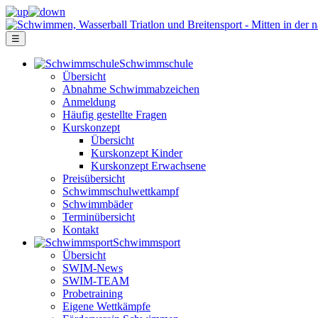
☰
Schwimm­schule
Übersicht
Ab­nah­me Schwimm­ab­zei­chen
Anmeldung
Häufig gestellte Fragen
Kurs­konzept
Übersicht
Kurskonzept Kinder
Kurskonzept Erwachsene
Preis­über­sicht
Schwimm­schul­wett­kampf
Schwimm­bäder
Terminübersicht
Kontakt
Schwimm­sport
Übersicht
SWIM-News
SWIM-TEAM
Probe­training
Eigene Wettkämpfe