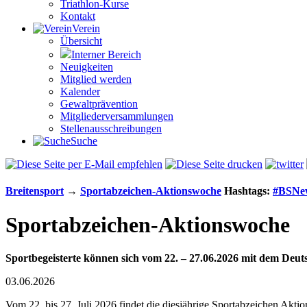
Triathlon-Kurse
Kontakt
Verein
Übersicht
Interner Bereich
Neuigkeiten
Mitglied werden
Kalender
Gewaltprävention
Mitglieder­versammlungen
Stellen­aus­schrei­bungen
Suche
Breiten­sport
→
Sportabzeichen-Aktionswoche
Hashtags:
#BSNe
Sportabzeichen-Aktionswoche
Sportbegeisterte können sich vom 22. – 27.06.2026 mit dem Deut
03.06.2026
Vom 22. bis 27. Juli 2026 findet die diesjährige Sportabzeichen Akti