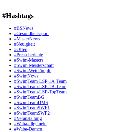
#Hashtags
#BSNews
#Gesundheitssport
#MasterNews
#Neuigkeit
#Offen
#Presse­berichte
#Swim-Masters
#Swim-Meister­schaft
#Swim-Wett­kämpfe
#SwimNews
#SwimTeam-LSP-1A-Team
#SwimTeam-LSP-1B-Team
#SwimTeam-LSP-TopTeam
#SwimTeamBG
#SwimTeamDMS
#SwimTeamSWF1
#SwimTeamSWF2
#Veranstaltung
#Waba-allgemein
#Waba-Damen