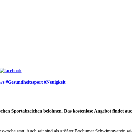
ws
#Gesundheitssport
#Neuigkeit
schen Sportabzeichen belohnen. Das kostenlose Angebot findet auc
onswoche statt. Auch wir sind als größter Bochumer Schwimmverein wied