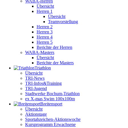
WABA-Herren
Übersicht
Herren 1
Übersicht
Teamvorstellung
Herren 2
Herren 3
Herren 4
Herren 5
Berichte der Herren
WABA-Masters
Übersicht
Berichte der Masters
Triathlon
Übersicht
TRI-News
TRI-Infos&Training
TRI-Jugend
Stadtwerke Bochum-Triathlon
ex X-mas Swim 100x100m
Breiten­sport
Übersicht
Aktionstage
Sportabzeichen-Aktionswoche
Kursprogramm Erwachsene