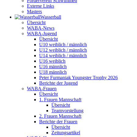
Förderverein Schwimmen
Externe Links
Masters
Wasser­ball
Übersicht
WABA-News
WABA-Jugend
Übersicht
U10 weiblich / männlich
U12 weiblich / männlich
U14 weiblich / männlich
U16 weiblich
U16 männlich
U18 männlich
Peter Furmaniak Youngster Trophy 2026
Berichte der Jugend
WABA-Frauen
Übersicht
1. Frauen Mannschaft
Übersicht
Teamvorstellung
2. Frauen Mannschaft
Berichte der Frauen
Übersicht
Zeitungsartikel