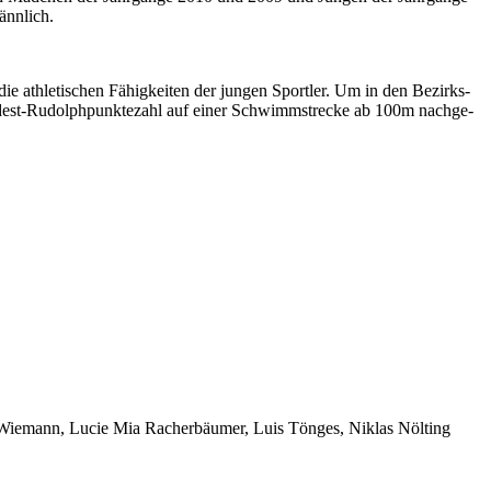
nn­lich.
e athle­tischen Fähig­keiten der jungen Sportler. Um in den Bezirks­
dest-Rudolph­punkte­zahl auf einer Schwimm­strecke ab 100m nach­ge­
s Wie­mann, Lucie Mia Racher­bäumer, Luis Tönges, Niklas Nölting