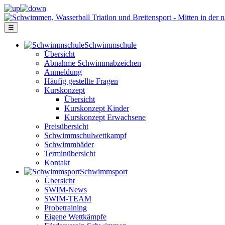
☰
Schwimm­schule
Übersicht
Ab­nah­me Schwimm­ab­zei­chen
Anmeldung
Häufig gestellte Fragen
Kurs­konzept
Übersicht
Kurskonzept Kinder
Kurskonzept Erwachsene
Preis­über­sicht
Schwimm­schul­wett­kampf
Schwimm­bäder
Terminübersicht
Kontakt
Schwimm­sport
Übersicht
SWIM-News
SWIM-TEAM
Probe­training
Eigene Wettkämpfe