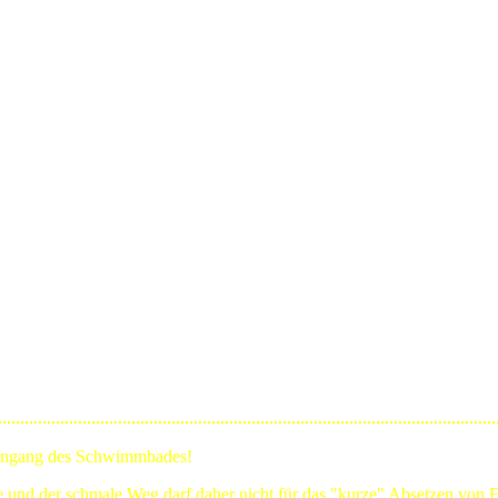
Eingang des Schwimmbades!
ge und der schmale Weg darf daher nicht für das "kurze" Absetzen von