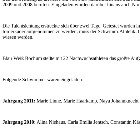
2009 und 2008 berufen. Ein­ge­laden wurden darüber hinaus auch Nach­
Die Talent­sichtung erstreckte sich über zwei Tage. Getestet wurden i
förder­kader auf­ge­nommen zu werden, muss der Schwimm-Athletik-Test
wiesen werden.
Blau-Weiß Bochum stellte mit 22 Nach­wuchs­athleten das größte Au
Folgende Schwimmer waren eingeladen:
Jahrgang 2011:
Marie Linne, Marie Haar­kamp, Naya Johann­knecht
Jahrgang 2010:
Alina Niehaus, Carla Emilia Jentsch, Constantin Käs