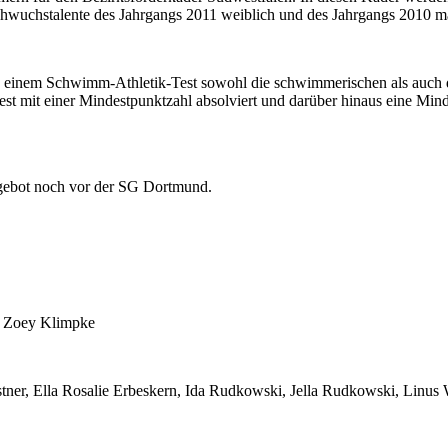
wuchs­talente des Jahr­gangs 2011 weib­lich und des Jahr­gangs 2010 mä
n einem Schwimm-Athletik-Test sowohl die schwim­me­rischen als auch di
 mit einer Mindest­punkt­zahl ab­solviert und darüber hinaus eine Min
fgebot noch vor der SG Dortmund.
, Zoey Klimpke
tner, Ella Rosalie Erbes­kern, Ida Rud­kowski, Jella Rud­kowski, Linu