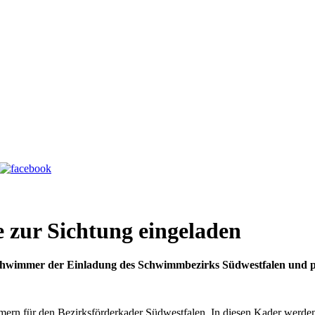
zur Sichtung ein­ge­laden
chwimmer der Ein­ladung des Schwimm­bezirks Süd­westfalen und p
rn für den Bezirks­förder­kader Süd­westfalen. In diesen Kader werd