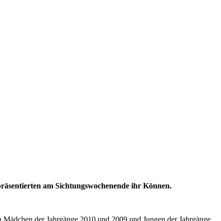
räsentierten am Sichtungs­wochen­ende ihr Können.
en Mädchen der Jahr­gänge 2010 und 2009 und Jungen der Jahr­gänge