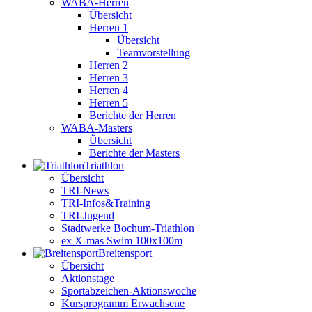
WABA-Herren
Übersicht
Herren 1
Übersicht
Teamvorstellung
Herren 2
Herren 3
Herren 4
Herren 5
Berichte der Herren
WABA-Masters
Übersicht
Berichte der Masters
Triathlon
Übersicht
TRI-News
TRI-Infos&Training
TRI-Jugend
Stadtwerke Bochum-Triathlon
ex X-mas Swim 100x100m
Breiten­sport
Übersicht
Aktionstage
Sportabzeichen-Aktionswoche
Kursprogramm Erwachsene