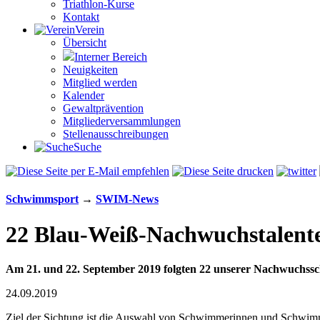
Triathlon-Kurse
Kontakt
Verein
Übersicht
Interner Bereich
Neuigkeiten
Mitglied werden
Kalender
Gewaltprävention
Mitglieder­versammlungen
Stellen­aus­schrei­bungen
Suche
Schwimm­sport
→
SWIM-News
22 Blau-Weiß-Nach­wuchs­talente 
Am 21. und 22. September 2019 folgten 22 unserer Nach­wuchs­s
24.09.2019
Ziel der Sichtung ist die Aus­wahl von Schwimmerinnen und Schwimme