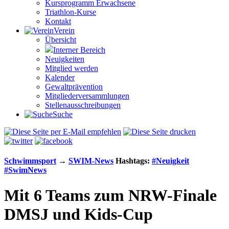
Kursprogramm Erwachsene
Triathlon-Kurse
Kontakt
Verein
Übersicht
Interner Bereich
Neuigkeiten
Mitglied werden
Kalender
Gewaltprävention
Mitglieder­versammlungen
Stellen­aus­schrei­bungen
Suche
Schwimm­sport
→
SWIM-News
Hashtags:
#Neuigkeit
#SwimNews
Mit 6 Teams zum NRW-Finale
DMSJ und Kids-Cup