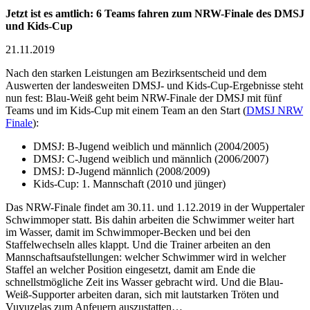
Jetzt ist es amtlich: 6 Teams fahren zum NRW-Finale des DMSJ
und Kids-Cup
21.11.2019
Nach den starken Leistungen am Bezirksentscheid und dem
Auswerten der landesweiten DMSJ- und Kids-Cup-Ergebnisse steht
nun fest: Blau-Weiß geht beim NRW-Finale der DMSJ mit fünf
Teams und im Kids-Cup mit einem Team an den Start (
DMSJ NRW
Finale
):
DMSJ: B-Jugend weiblich und männlich (2004/2005)
DMSJ: C-Jugend weiblich und männlich (2006/2007)
DMSJ: D-Jugend männlich (2008/2009)
Kids-Cup: 1. Mannschaft (2010 und jünger)
Das NRW-Finale findet am 30.11. und 1.12.2019 in der Wuppertaler
Schwimmoper statt. Bis dahin arbeiten die Schwimmer weiter hart
im Wasser, damit im Schwimmoper-Becken und bei den
Staffelwechseln alles klappt. Und die Trainer arbeiten an den
Mannschaftsaufstellungen: welcher Schwimmer wird in welcher
Staffel an welcher Position eingesetzt, damit am Ende die
schnellstmögliche Zeit ins Wasser gebracht wird. Und die Blau-
Weiß-Supporter arbeiten daran, sich mit lautstarken Tröten und
Vuvuzelas zum Anfeuern auszustatten…