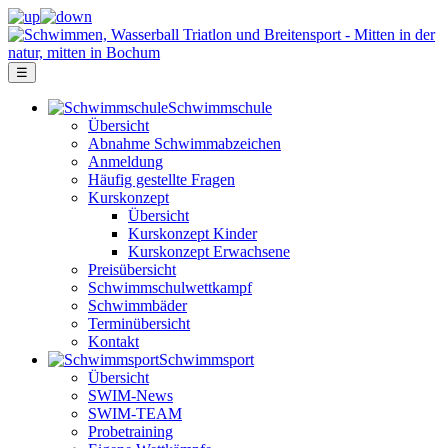
☰
Schwimm­schule
Übersicht
Ab­nah­me Schwimm­ab­zei­chen
Anmeldung
Häufig gestellte Fragen
Kurs­konzept
Übersicht
Kurskonzept Kinder
Kurskonzept Erwachsene
Preis­über­sicht
Schwimm­schul­wett­kampf
Schwimm­bäder
Terminübersicht
Kontakt
Schwimm­sport
Übersicht
SWIM-News
SWIM-TEAM
Probe­training