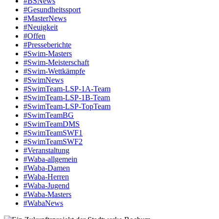
#BSNews
#Gesundheitssport
#MasterNews
#Neuigkeit
#Offen
#Presse­berichte
#Swim-Masters
#Swim-Meister­schaft
#Swim-Wett­kämpfe
#SwimNews
#SwimTeam-LSP-1A-Team
#SwimTeam-LSP-1B-Team
#SwimTeam-LSP-TopTeam
#SwimTeamBG
#SwimTeamDMS
#SwimTeamSWF1
#SwimTeamSWF2
#Veranstaltung
#Waba-allgemein
#Waba-Damen
#Waba-Herren
#Waba-Jugend
#Waba-Masters
#WabaNews