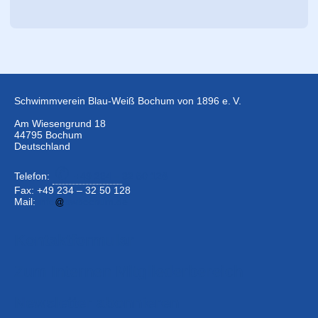
Schwimmverein Blau-Weiß Bochum von 1896 e. V.
Am Wiesengrund 18
44795 Bochum
Deutschland
Telefon:
+49 234 –
32 50 126
Fax: +49 234 – 32 50 128
Mail:
info
bwbochum.de
Kontaktformular
Zum Internen Mitgliederbereich
Newsletter abonnieren