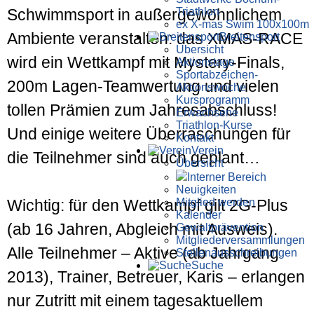
Triathlon
Schwimmsport in außergewöhnlichem
ex X-mas Swim 100x100m
Ambiente veranstalten: das XMAS-RACE
Breiten­sport
Übersicht
wird ein Wettkampf mit Mystery-Finals,
Aktionstage
Sportabzeichen-
200m Lagen-Teamwertung und vielen
Aktionswoche
Kursprogramm
tollen Prämien zum Jahresabschluss!
Erwachsene
Triathlon-Kurse
Und einige weitere Überraschungen für
Kontakt
Verein
die Teilnehmer sind auch geplant…
Übersicht
Interner Bereich
Neuigkeiten
Mitglied werden
Wichtig: für den Wettkampf gilt 2G-Plus
Kalender
(ab 16 Jahren, Abgleich mit Ausweis).
Gewaltprävention
Mitglieder­versammlungen
Alle Teilnehmer – Aktive (ab Jahrgang
Stellen­aus­schrei­bungen
Suche
2013), Trainer, Betreuer, Karis – erlangen
nur Zutritt mit einem tagesaktuellem