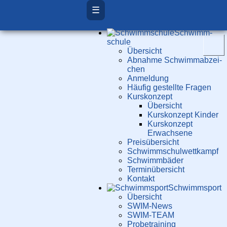
☰
Schwimm­
schule
Übersicht
Ab­nah­me Schwimm­ab­zei­
chen
Anmeldung
Häufig gestellte Fragen
Kurs­konzept
Übersicht
Kurskonzept Kinder
Kurskonzept
Erwachsene
Preis­über­sicht
Schwimm­schul­wett­kampf
Schwimm­bäder
Terminübersicht
Kontakt
Schwimm­sport
Übersicht
SWIM-News
SWIM-TEAM
Probe­training