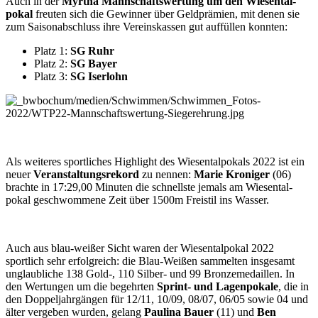
Auch in der
Myrtha Mannschafts­wertung um den Wiesental­
pokal
freuten sich die Gewinner über Geldprämien, mit denen sie
zum Saison­abschluss ihre Vereins­kassen gut auffüllen konnten:
Platz 1:
SG Ruhr
Platz 2:
SG Bayer
Platz 3:
SG Iserlohn
Als weiteres sportliches Highlight des Wiesental­pokals 2022 ist ein
neuer
Veranstaltungs­rekord
zu nennen:
Marie Kroniger
(06)
brachte in 17:29,00 Minuten die schnellste jemals am Wiesental­
pokal geschwommene Zeit über 1500m Freistil ins Wasser.
Auch aus blau-weißer Sicht waren der Wiesentalpokal 2022
sportlich sehr erfolgreich: die Blau-Weißen sammelten insgesamt
unglaubliche 138 Gold-, 110 Silber- und 99 Bronze­medaillen. In
den Wertungen um die begehrten
Sprint- und Lagenpokale
, die in
den Doppel­jahrgängen für 12/11, 10/09, 08/07, 06/05 sowie 04 und
älter vergeben wurden, gelang
Paulina Bauer
(11) und
Ben