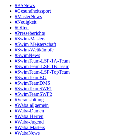
#BSNews
#Gesundheitssport
#MasterNews
#Neuigkeit
#Offen
#Presse­berichte
#Swim-Masters
#Swim-Meister­schaft
#Swim-Wett­kämpfe
#SwimNews
#SwimTeam-LSP-1A-Team
#SwimTeam-LSP-1B-Team
#SwimTeam-LSP-TopTeam
#SwimTeamBG
#SwimTeamDMS
#SwimTeamSWF1
#SwimTeamSWF2
#Veranstaltung
#Waba-allgemein
#Waba-Damen
#Waba-Herren
#Waba-Jugend
#Waba-Masters
#WabaNews