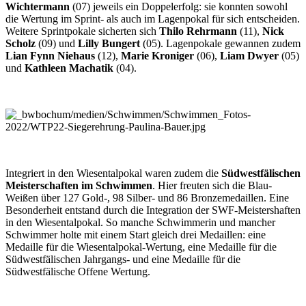
Wichtermann
(07) jeweils ein Doppelerfolg: sie konnten sowohl
die Wertung im Sprint- als auch im Lagenpokal für sich entscheiden.
Weitere Sprintpokale sicherten sich
Thilo Rehrmann
(11),
Nick
Scholz
(09) und
Lilly Bungert
(05). Lagenpokale gewannen zudem
Lian Fynn Niehaus
(12),
Marie Kroniger
(06),
Liam Dwyer
(05)
und
Kathleen Machatik
(04).
Integriert in den Wiesental­pokal waren zudem die
Südwestfälischen
Meister­schaften im Schwimmen
. Hier freuten sich die Blau-
Weißen über 127 Gold-, 98 Silber- und 86 Bronzemedaillen. Eine
Besonderheit entstand durch die Integration der SWF-Meistershaften
in den Wiesentalpokal. So manche Schwimmerin und mancher
Schwimmer holte mit einem Start gleich drei Medaillen: eine
Medaille für die Wiesentalpokal-Wertung, eine Medaille für die
Südwestfälischen Jahrgangs- und eine Medaille für die
Südwestfälische Offene Wertung.