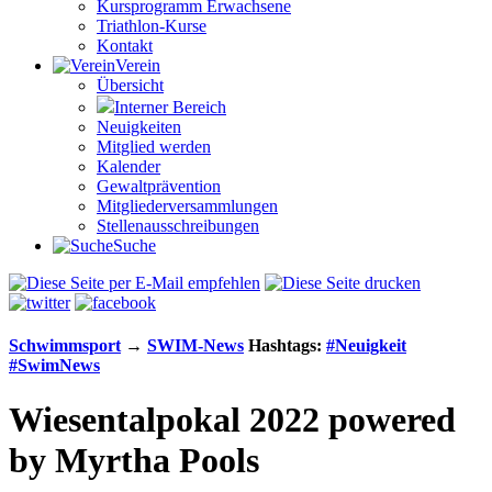
Kursprogramm Erwachsene
Triathlon-Kurse
Kontakt
Verein
Übersicht
Interner Bereich
Neuigkeiten
Mitglied werden
Kalender
Gewaltprävention
Mitglieder­versammlungen
Stellen­aus­schrei­bungen
Suche
Schwimm­sport
→
SWIM-News
Hashtags:
#Neuigkeit
#SwimNews
Wiesentalpokal 2022 powered
by Myrtha Pools