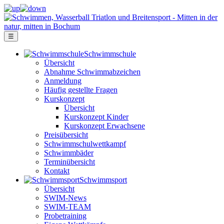
☰
Schwimm­schule
Übersicht
Ab­nah­me Schwimm­ab­zei­chen
Anmeldung
Häufig gestellte Fragen
Kurs­konzept
Übersicht
Kurskonzept Kinder
Kurskonzept Erwachsene
Preis­über­sicht
Schwimm­schul­wett­kampf
Schwimm­bäder
Terminübersicht
Kontakt
Schwimm­sport
Übersicht
SWIM-News
SWIM-TEAM
Probe­training