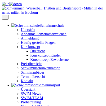
☰
Schwimm­schule
Übersicht
Ab­nah­me Schwimm­ab­zei­chen
Anmeldung
Häufig gestellte Fragen
Kurs­konzept
Übersicht
Kurskonzept Kinder
Kurskonzept Erwachsene
Preis­über­sicht
Schwimm­schul­wett­kampf
Schwimm­bäder
Terminübersicht
Kontakt
Schwimm­sport
Übersicht
SWIM-News
SWIM-TEAM
Probe­training