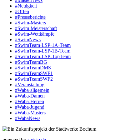
#MasterNews
#Neuigkeit
#Offen
#Presse­berichte
#Swim-Masters
#Swim-Meister­schaft
#Swim-Wett­kämpfe
#SwimNews
#SwimTeam-LSP-1A-Team
#SwimTeam-LSP-1B-Team
#SwimTeam-LSP-TopTeam
#SwimTeamBG
#SwimTeamDMS
#SwimTeamSWF1
#SwimTeamSWF2
#Veranstaltung
#Waba-allgemein
#Waba-Damen
#Waba-Herren
#Waba-Jugend
#Waba-Masters
#WabaNews
powered by
alvisio.de