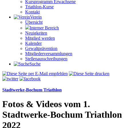
Kursprogramm Erwachsene
Triathlon-Kurse
Kontakt
Verein
Übersicht
Interner Bereich
Neuigkeiten
Mitglied werden
Kalender
Gewaltprävention
Mitglieder­versammlungen
Stellen­aus­schrei­bungen
Suche
Stadtwerke-Bochum Triathlon
Fotos & Videos vom 1.
Stadtwerke-Bochum Triathlon
2022