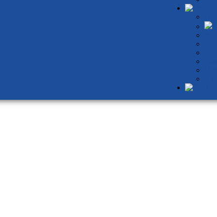
Übe
I
Neu
Mit
Kal
Gew
Mit
Ste