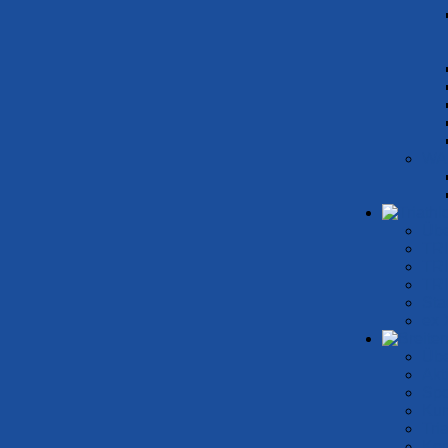
 freigeschaltet (
siehe Informationen zur K
WA
Übe
Buchungs
TR
TRI
TRI
Sta
ex 
mmkurse
Übe
Akt
Spo
Kur
immschule
Tri
Kon