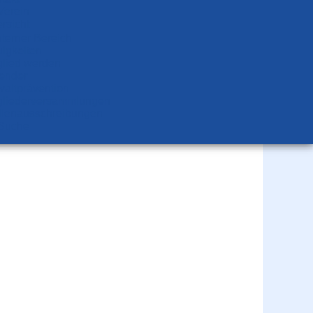
Verein
rsicht
nterner Bereich
igkeiten
glied werden
ender
altprävention
glieder­versammlungen
llen­aus­schrei­bungen
Suche