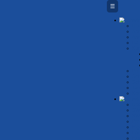
☰
Übe
Ab­
An
Häu
Kur
Prei
Sch
Sch
Ter
Kon
Übe
SW
SW
Pro
Eig
För
Ext