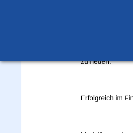
2011) mit jeweil
Platzierung gela
Hauptfinale wurde
Die Trainer
Step
gezeigten Leist
zufrieden.
Erfolgreich im F