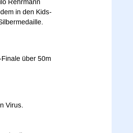
hilo Rehrmann
udem in den Kids-
ilbermedaille.
Finale über 50m
n Virus.