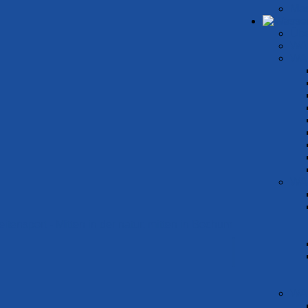
Mas
Übe
WA
WA
News
Hashtags:
#Neuigkeit
#SwimNew
WA
wim Classics
it internationalen Schwimm-Stars | Bla
WA
 erfolgreich