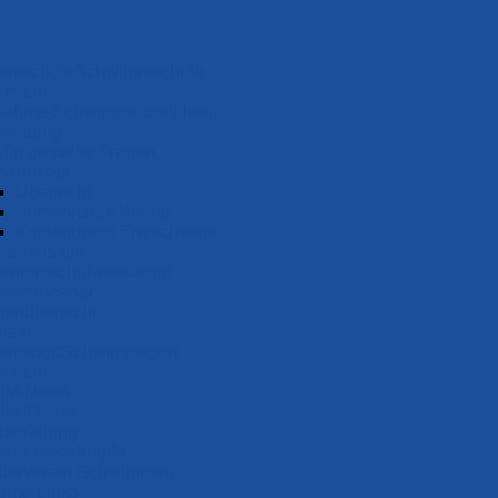
Schwimm­schule
rsicht
nah­me Schwimm­ab­zei­chen
meldung
fig gestellte Fragen
s­konzept
Übersicht
Kurskonzept Kinder
Kurskonzept Erwachsene
s­über­sicht
wimm­schul­wett­kampf
wimm­bäder
minübersicht
takt
Schwimm­sport
rsicht
IM-News
IM-TEAM
be­training
ene Wettkämpfe
derverein Schwimmen
erne Links