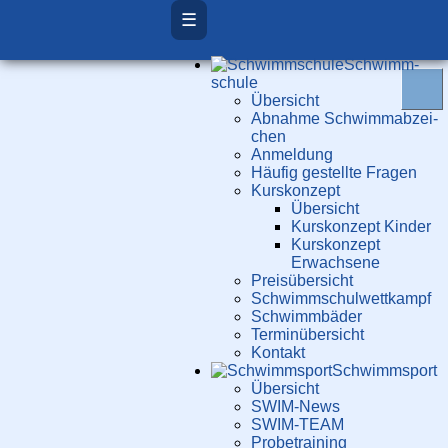
☰
Schwimm­
schule
Übersicht
Ab­nah­me Schwimm­ab­zei­
chen
Anmeldung
Häufig gestellte Fragen
Kurs­konzept
Übersicht
Kurskonzept Kinder
Kurskonzept
Erwachsene
Preis­über­sicht
Schwimm­schul­wett­kampf
Schwimm­bäder
Terminübersicht
Kontakt
Schwimm­sport
Übersicht
SWIM-News
SWIM-TEAM
Probe­training