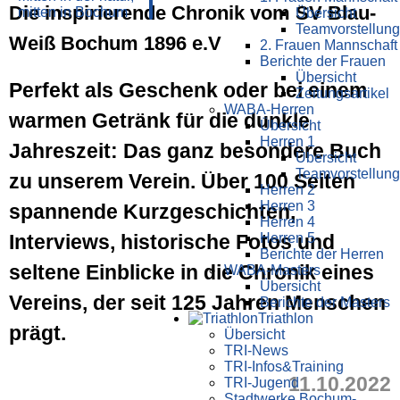
Die inspirierende Chronik vom SV Blau-
Übersicht
Teamvorstellung
Weiß Bochum 1896 e.V
2. Frauen Mannschaft
Berichte der Frauen
Übersicht
Perfekt als Geschenk oder bei einem
Zeitungsartikel
WABA-Herren
warmen Getränk für die dunkle
Übersicht
Herren 1
Jahreszeit: Das ganz besondere Buch
Übersicht
Teamvorstellung
zu unserem Verein. Über 100 Seiten
Herren 2
Herren 3
spannende Kurzgeschichten,
Herren 4
Herren 5
Interviews, historische Fotos und
Berichte der Herren
seltene Einblicke in die Chronik eines
WABA-Masters
Übersicht
Vereins, der seit 125 Jahren Menschen
Berichte der Masters
Triathlon
prägt.
Übersicht
TRI-News
TRI-Infos&Training
11.10.2022
TRI-Jugend
Stadtwerke Bochum-