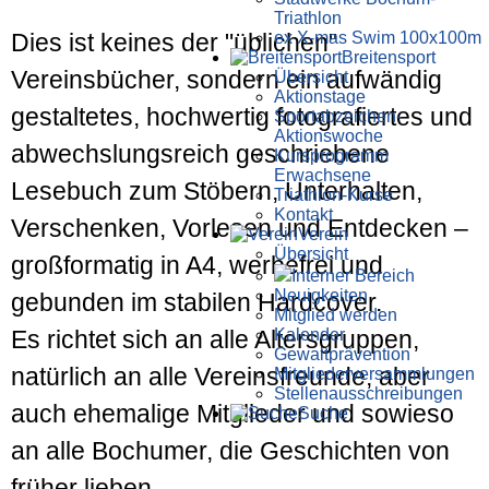
Triathlon
ex X-mas Swim 100x100m
Dies ist keines der "üblichen"
Breiten­sport
Vereinsbücher, sondern ein aufwändig
Übersicht
Aktionstage
gestaltetes, hochwertig fotografiertes und
Sportabzeichen-
Aktionswoche
ab­wechs­lungs­reich geschriebene
Kursprogramm
Erwachsene
Lesebuch zum Stöbern, Unterhalten,
Triathlon-Kurse
Kontakt
Verschenken, Vorlesen und Entdecken –
Verein
Übersicht
großformatig in A4, werbefrei und
Interner Bereich
Neuigkeiten
gebunden im stabilen Hardcover.
Mitglied werden
Kalender
Es richtet sich an alle Altersgruppen,
Gewaltprävention
natürlich an alle Vereinsfreunde, aber
Mitglieder­versammlungen
Stellen­aus­schrei­bungen
auch ehemalige Mitglieder und sowieso
Suche
an alle Bochumer, die Geschichten von
früher lieben.