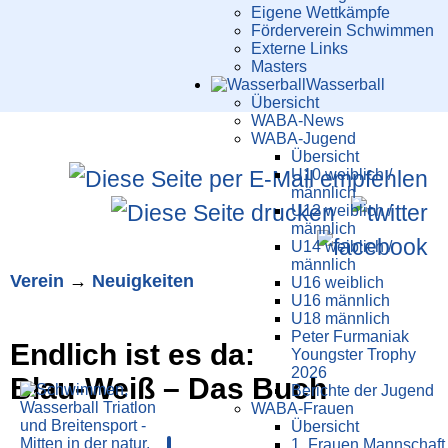
Eigene Wettkämpfe
Förderverein Schwimmen
Externe Links
Masters
Wasser­ball
Übersicht
WABA-News
WABA-Jugend
Übersicht
U10 weiblich /
männlich
U12 weiblich /
männlich
U14 weiblich /
männlich
Verein
→
Neuigkeiten
U16 weiblich
U16 männlich
U18 männlich
Peter Furmaniak
Endlich ist es da:
Youngster Trophy
2026
Blau-Weiß – Das Buch
Berichte der Jugend
WABA-Frauen
Übersicht
1. Frauen Mannschaft