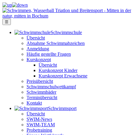
☰
Schwimm­schule
Übersicht
Ab­nah­me Schwimm­ab­zei­chen
Anmeldung
Häufig gestellte Fragen
Kurs­konzept
Übersicht
Kurskonzept Kinder
Kurskonzept Erwachsene
Preis­über­sicht
Schwimm­schul­wett­kampf
Schwimm­bäder
Terminübersicht
Kontakt
Schwimm­sport
Übersicht
SWIM-News
SWIM-TEAM
Probe­training