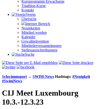
Kursprogramm Erwachsene
Triathlon-Kurse
Kontakt
Verein
Übersicht
Interner Bereich
Neuigkeiten
Mitglied werden
Kalender
Gewaltprävention
Mitglieder­versammlungen
Stellen­aus­schrei­bungen
Suche
Schwimm­sport
→
SWIM-News
Hashtags:
#Neuigkeit
#SwimNews
CIJ Meet Luxembourg
10.3.-12.3.23