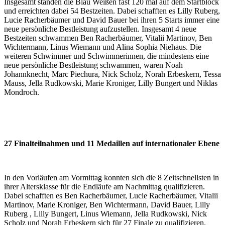
Insgesamt standen die Blau Weißen fast 120 mal auf dem Startblock
und erreichten dabei 54 Bestzeiten. Dabei schafften es Lilly Ruberg,
Lucie Racherbäumer und David Bauer bei ihren 5 Starts immer eine
neue persönliche Bestleistung aufzustellen. Insgesamt 4 neue
Bestzeiten schwammen Ben Racherbäumer, Vitalii Martinov, Ben
Wichtermann, Linus Wiemann und Alina Sophia Niehaus. Die
weiteren Schwimmer und Schwimmerinnen, die mindestens eine
neue persönliche Bestleistung schwammen, waren Noah
Johannknecht, Marc Piechura, Nick Scholz, Norah Erbeskern, Tessa
Mauss, Jella Rudkowski, Marie Kroniger, Lilly Bungert und Niklas
Mondroch.
27 Finalteilnahmen und 11 Medaillen auf internationaler Ebene
In den Vorläufen am Vormittag konnten sich die 8 Zeitschnellsten in
ihrer Altersklasse für die Endläufe am Nachmittag qualifizieren.
Dabei schafften es Ben Racherbäumer, Lucie Racherbäumer, Vitalii
Martinov, Marie Kroniger, Ben Wichtermann, David Bauer, Lilly
Ruberg , Lilly Bungert, Linus Wiemann, Jella Rudkowski, Nick
Scholz und Norah Erbeskern sich für 27 Finale zu qualifizieren.