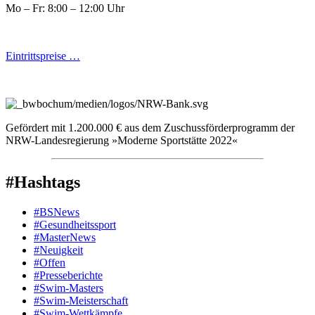
Mo – Fr: 8:00 – 12:00 Uhr
Eintrittspreise …
Gefördert mit 1.200.000 € aus dem Zuschussförderprogramm der
NRW-Landesregierung »Moderne Sportstätte 2022«
#Hashtags
#BSNews
#Gesundheitssport
#MasterNews
#Neuigkeit
#Offen
#Presse­berichte
#Swim-Masters
#Swim-Meister­schaft
#Swim-Wett­kämpfe