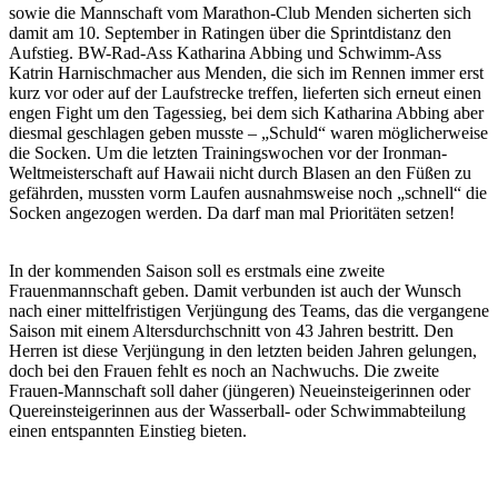
sowie die Mannschaft vom Marathon-Club Menden sicherten sich
damit am 10. September in Ratingen über die Sprintdistanz den
Aufstieg. BW-Rad-Ass Katharina Abbing und Schwimm-Ass
Katrin Harnischmacher aus Menden, die sich im Rennen immer erst
kurz vor oder auf der Laufstrecke treffen, lieferten sich erneut einen
engen Fight um den Tagessieg, bei dem sich Katharina Abbing aber
diesmal geschlagen geben musste – „Schuld“ waren möglicherweise
die Socken. Um die letzten Trainingswochen vor der Ironman-
Weltmeisterschaft auf Hawaii nicht durch Blasen an den Füßen zu
gefährden, mussten vorm Laufen ausnahmsweise noch „schnell“ die
Socken angezogen werden. Da darf man mal Prioritäten setzen!
In der kommenden Saison soll es erstmals eine zweite
Frauenmannschaft geben. Damit verbunden ist auch der Wunsch
nach einer mittelfristigen Verjüngung des Teams, das die vergangene
Saison mit einem Altersdurchschnitt von 43 Jahren bestritt. Den
Herren ist diese Verjüngung in den letzten beiden Jahren gelungen,
doch bei den Frauen fehlt es noch an Nachwuchs. Die zweite
Frauen-Mannschaft soll daher (jüngeren) Neueinsteigerinnen oder
Quereinsteigerinnen aus der Wasserball- oder Schwimmabteilung
einen entspannten Einstieg bieten.