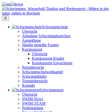
☰
Schwimm­schule
Übersicht
Ab­nah­me Schwimm­ab­zei­chen
Anmeldung
Häufig gestellte Fragen
Kurs­konzept
Übersicht
Kurskonzept Kinder
Kurskonzept Erwachsene
Preis­über­sicht
Schwimm­schul­wett­kampf
Schwimm­bäder
Terminübersicht
Kontakt
Schwimm­sport
Übersicht
SWIM-News
SWIM-TEAM
Probe­training