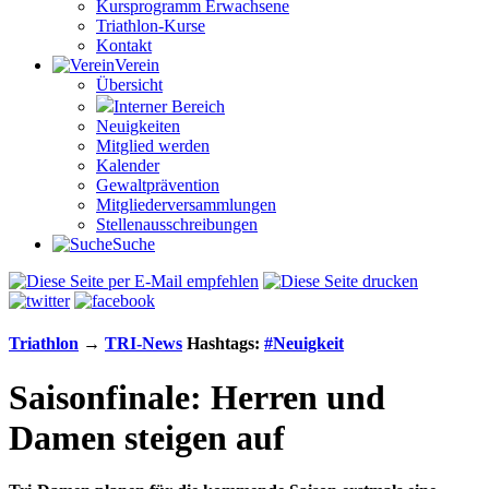
Kursprogramm Erwachsene
Triathlon-Kurse
Kontakt
Verein
Übersicht
Interner Bereich
Neuigkeiten
Mitglied werden
Kalender
Gewaltprävention
Mitglieder­versammlungen
Stellen­aus­schrei­bungen
Suche
Triathlon
→
TRI-News
Hashtags:
#
Neuigkeit
Saisonfinale: Herren und
Damen steigen auf