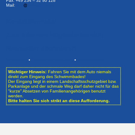
Fax: +49 234 – 32 50 128
Mail:
info
bwbochum.de
Kontaktformular
Zum Internen Mitgliederbereich
Newsletter abonnieren
Impressum
•
Datenschutzerklärung
•
Bildnachweise
Wichtiger Hinweis:
Fahren Sie mit dem Auto niemals
direkt zum Eingang des Schwimmbades!
Der Eingang liegt in einem Landschafts­schutzgebiet bzw.
Park­anlage und der schmale Weg darf daher nicht für das
"kurze" Absetzen von Familienangehörigen benutzt
werden.
Bitte halten Sie sich strikt an diese Aufforderung.
Öffnungszeiten des Schwimmbades