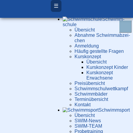
☰
Schwimm­
schule
Übersicht
Ab­nah­me Schwimm­ab­zei­
chen
Anmeldung
Häufig gestellte Fragen
Kurs­konzept
Übersicht
Kurskonzept Kinder
Kurskonzept
Erwachsene
Preis­über­sicht
Schwimm­schul­wett­kampf
Schwimm­bäder
Terminübersicht
Kontakt
Schwimm­sport
Übersicht
SWIM-News
SWIM-TEAM
Probe­training