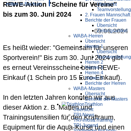
REWE-Aktion "Scheine für Vereine"
Übersicht
Teamvorstellung
bis zum 30. Juni 2024
2. Frauen Mannschaft
Berichte der Frauen
Übersicht
09.06.2024
Zeitungsartikel
WABA-Herren
Übersicht
Herren 1
Es heißt wieder: "Gemeinsam für unseren
Übersicht
Sportverein!" Bis zum 30. Juni 2024 gibt
Teamvorstellung
Herren 2
es erneut Vereinsscheine beim REWE-
Herren 3
Herren 4
Einkauf (1 Schein pro 15 Euro-Einkauf).
Herren 5
Berichte der Herren
WABA-Masters
Übersicht
In den letzten Jahren konnten wir aus
Berichte der Masters
Triathlon
dieser Aktion z. B. Matten und
Übersicht
TRI-News
Trainingsutensilien für den Kraftraum,
TRI-Infos&Training
TRI-Jugend
Equipment für die Aqua-Kurse und einen
Stadtwerke Bochum-