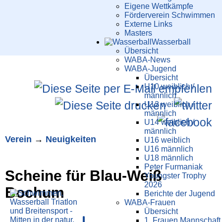
Eigene Wettkämpfe
Förderverein Schwimmen
Externe Links
Masters
Wasser­ball
Übersicht
WABA-News
WABA-Jugend
Übersicht
U10 weiblich /
männlich
U12 weiblich /
männlich
U14 weiblich /
männlich
Verein
→
Neuigkeiten
U16 weiblich
U16 männlich
U18 männlich
Peter Furmaniak
Scheine für Blau-Weiß
Youngster Trophy
2026
Bochum
Berichte der Jugend
WABA-Frauen
Übersicht
1. Frauen Mannschaft