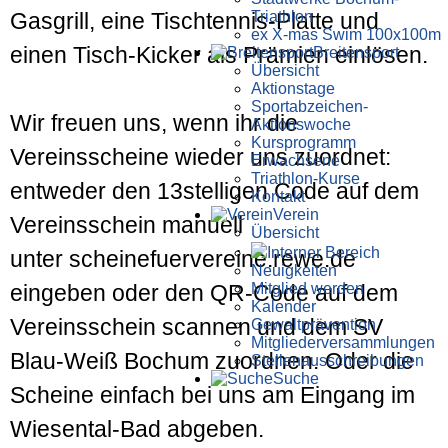
Triathlon
Gasgrill, eine Tischtennis-Platte und
ex X-mas Swim 100x100m
einen Tisch-Kicker als Prämien einlösen.
Breiten­sport
Übersicht
Aktionstage
Sportabzeichen-
Wir freuen uns, wenn ihr die
Aktionswoche
Kursprogramm
Vereinsscheine wieder uns zuordnet:
Erwachsene
Triathlon-Kurse
entweder den 13stelligen Code auf dem
Kontakt
Verein
Vereinsschein manuell
Übersicht
Interner Bereich
unter scheinefuervereine.rewe.de
Neuigkeiten
Mitglied werden
eingeben oder den QR-Code auf dem
Kalender
Vereinsschein scannen und dem SV
Gewaltprävention
Mitglieder­versammlungen
Blau-Weiß Bochum zuordnen. Oder die
Stellen­aus­schrei­bungen
Suche
Scheine einfach bei uns am Eingang im
Wiesental-Bad abgeben.