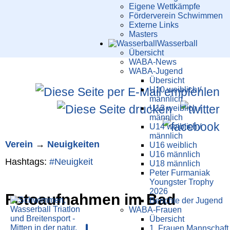
Eigene Wettkämpfe
Förderverein Schwimmen
Externe Links
Masters
Wasser­ball
Übersicht
WABA-News
WABA-Jugend
Übersicht
U10 weiblich /
männlich
U12 weiblich /
männlich
U14 weiblich /
männlich
Verein
→
Neuigkeiten
U16 weiblich
U16 männlich
Hashtags:
#
Neuigkeit
U18 männlich
Peter Furmaniak
Youngster Trophy
2026
Fotoaufnahmen im Bad
Berichte der Jugend
WABA-Frauen
Übersicht
1. Frauen Mannschaft