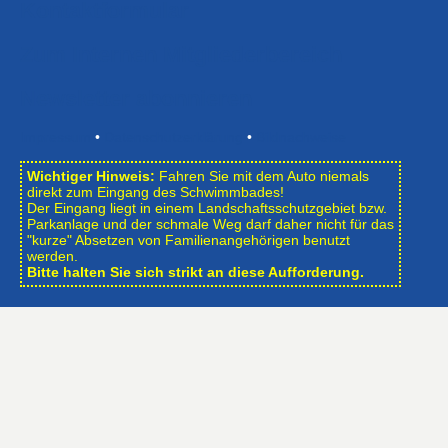
Kontaktformular
Zum Internen Mitgliederbereich
Newsletter abonnieren
Impressum
•
Datenschutzerklärung
•
Bildnachweise
Wichtiger Hinweis:
Fahren Sie mit dem Auto niemals
direkt zum Eingang des Schwimmbades!
Der Eingang liegt in einem Landschafts­schutzgebiet bzw.
Park­anlage und der schmale Weg darf daher nicht für das
"kurze" Absetzen von Familienangehörigen benutzt
werden.
Bitte halten Sie sich strikt an diese Aufforderung.
Öffnungszeiten des Schwimmbades
Ganzjährig bis auf die Umbauphasen
Mo, Di, Do, Fr: 6:15 – 20:00 Uhr
Mi: 10:00 – 20:00 Uhr