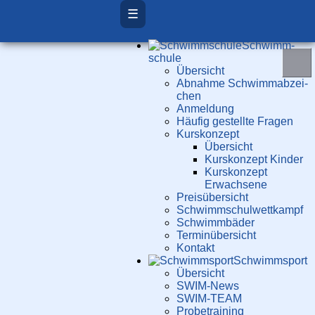
☰
Schwimm­
schule
Übersicht
Ab­nah­me Schwimm­ab­zei­
chen
Anmeldung
Häufig gestellte Fragen
Kurs­konzept
Übersicht
Kurskonzept Kinder
Kurskonzept
Erwachsene
Preis­über­sicht
Schwimm­schul­wett­kampf
Schwimm­bäder
Terminübersicht
Kontakt
Schwimm­sport
Übersicht
SWIM-News
SWIM-TEAM
Probe­training