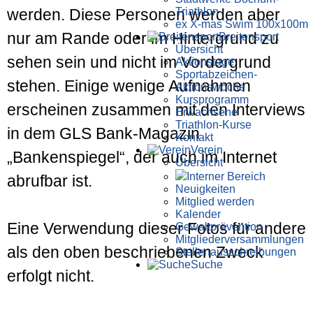
Triathlon
werden. Diese Personen werden aber
ex X-mas Swim 100x100m
nur am Rande oder im Hintergrund zu
Breiten­sport
Übersicht
sehen sein und nicht im Vordergrund
Aktionstage
Sportabzeichen-
stehen. Einige wenige Aufnahmen
Aktionswoche
Kursprogramm
erscheinen zusammen mit den Interviews
Erwachsene
Triathlon-Kurse
in dem GLS Bank-Magazin
Kontakt
Verein
„Bankenspiegel“, der auch im Internet
Übersicht
Interner Bereich
abrufbar ist.
Neuigkeiten
Mitglied werden
Kalender
Eine Verwendung dieser Fotos für andere
Gewaltprävention
Mitglieder­versammlungen
als den oben beschriebenen Zweck
Stellen­aus­schrei­bungen
Suche
erfolgt nicht.