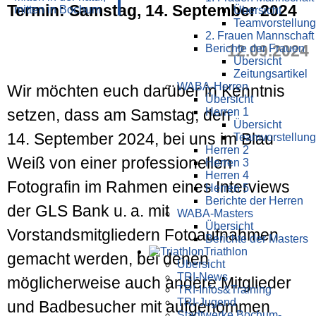
Termin: Samstag, 14. September 2024
Übersicht
Teamvorstellung
2. Frauen Mannschaft
12.09.2024
Berichte der Frauen
Übersicht
Zeitungsartikel
WABA-Herren
Wir möchten euch darüber in Kenntnis
Übersicht
Herren 1
setzen, dass am Samstag, den
Übersicht
14. September 2024, bei uns im Blau
Teamvorstellung
Herren 2
Weiß von einer professionellen
Herren 3
Herren 4
Fotografin im Rahmen eines Interviews
Herren 5
Berichte der Herren
der GLS Bank u. a. mit
WABA-Masters
Übersicht
Vorstandsmitgliedern Fotoaufnahmen
Berichte der Masters
Triathlon
gemacht werden, bei denen
Übersicht
TRI-News
möglicherweise auch andere Mitglieder
TRI-Infos&Training
TRI-Jugend
und Badbesucher mit aufgenommen
Stadtwerke Bochum-