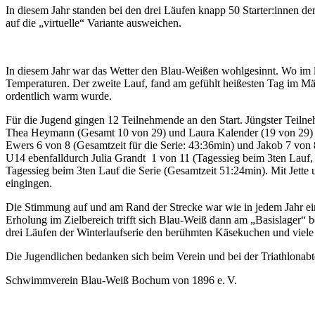
In diesem Jahr standen bei den drei Läufen knapp 50 Starter:innen d
auf die „virtuelle“ Variante ausweichen.
In diesem Jahr war das Wetter den Blau-Weißen wohlgesinnt. Wo im let
Temperaturen. Der zweite Lauf, fand am gefühlt heißesten Tag im Mä
ordentlich warm wurde.
Für die Jugend gingen 12 Teilnehmende an den Start. Jüngster Teilneh
Thea Heymann (Gesamt 10 von 29) und Laura Kalender (19 von 29) er
Ewers 6 von 8 (Gesamtzeit für die Serie: 43:36min) und Jakob 7 von
U14 ebenfalldurch Julia Grandt 1 von 11 (Tagessieg beim 3ten Lauf,
Tagessieg beim 3ten Lauf die Serie (Gesamtzeit 51:24min). Mit Jette
eingingen.
Die Stimmung auf und am Rand der Strecke war wie in jedem Jahr einm
Erholung im Zielbereich trifft sich Blau-Weiß dann am „Basislager“ 
drei Läufen der Winterlaufserie den berühmten Käsekuchen und viele
Die Jugendlichen bedanken sich beim Verein und bei der Triathlonabte
Schwimmverein Blau-Weiß Bochum von 1896 e. V.