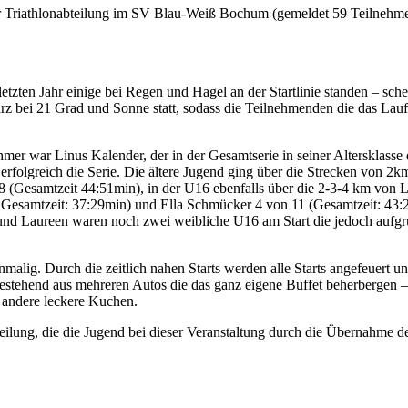
er Triathlonabteilung im SV Blau-Weiß Bochum (gemeldet 59 Teilnehmen
zten Jahr einige bei Regen und Hagel an der Startlinie standen – sche
rz bei 21 Grad und Sonne statt, sodass die Teilnehmenden die das La
mer war Linus Kalender, der in der Gesamtserie in seiner Altersklasse 
folgreich die Serie. Die ältere Jugend ging über die Strecken von 2k
 8 (Gesamtzeit 44:51min), in der U16 ebenfalls über die 2-3-4 km von 
 Gesamtzeit: 37:29min) und Ella Schmücker 4 von 11 (Gesamtzeit: 43:2
 und Laureen waren noch zwei weibliche U16 am Start die jedoch aufgr
alig. Durch die zeitlich nahen Starts werden alle Starts angefeuert u
bestehend aus mehreren Autos die das ganz eigene Buffet beherbergen 
 andere leckere Kuchen.
ilung, die die Jugend bei dieser Veranstaltung durch die Übernahme der