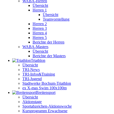
WABA-Herren
Übersicht
Herren 1
Übersicht
Teamvorstellung
Herren 2
Herren 3
Herren 4
Herren 5
Berichte der Herren
WABA-Masters
Übersicht
Berichte der Masters
Triathlon
Übersicht
TRI-News
TRI-Infos&Training
TRI-Jugend
Stadtwerke Bochum-Triathlon
ex X-mas Swim 100x100m
Breiten­sport
Übersicht
Aktionstage
Sportabzeichen-Aktionswoche
Kursprogramm Erwachsene