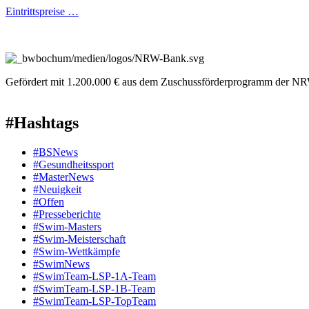
Eintrittspreise …
Gefördert mit 1.200.000 € aus dem Zuschussförderprogramm der NR
#Hashtags
#BSNews
#Gesundheitssport
#MasterNews
#Neuigkeit
#Offen
#Presse­berichte
#Swim-Masters
#Swim-Meister­schaft
#Swim-Wett­kämpfe
#SwimNews
#SwimTeam-LSP-1A-Team
#SwimTeam-LSP-1B-Team
#SwimTeam-LSP-TopTeam