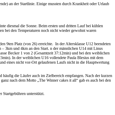
de) an der Startlinie. Einige mussten durch Krankheit oder Urlaub
inte diesmal die Sonne. Beim ersten und dritten Lauf bei kühlen
ufen bei den Temperaturen noch nicht wieder gewohnt waren
den 9ten Platz (von 26) erreichte. In der Altersklasse U12 beendeten
m – 3km und 4km an den Start. n der männlichen U14 mit Linus
Lasse Becker 1 von 2 (Gesamtzeit 37:12min) und bei den weiblichen
3min). In der weiblichen U16 vollendete Paula Blesius mit dem
und eines nicht vor-Ort gelaufenen Laufs nicht in die Hauptwertung
nd häufig die Läufer auch im Zielbereich empfangen. Nach der kurzen
– ganz nach dem Motto „The Winner cakes it all“ gab es auch bei den
 Startgebühren unterstützt.