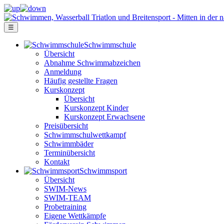
☰
Schwimm­schule
Übersicht
Ab­nah­me Schwimm­ab­zei­chen
Anmeldung
Häufig gestellte Fragen
Kurs­konzept
Übersicht
Kurskonzept Kinder
Kurskonzept Erwachsene
Preis­über­sicht
Schwimm­schul­wett­kampf
Schwimm­bäder
Terminübersicht
Kontakt
Schwimm­sport
Übersicht
SWIM-News
SWIM-TEAM
Probe­training
Eigene Wettkämpfe