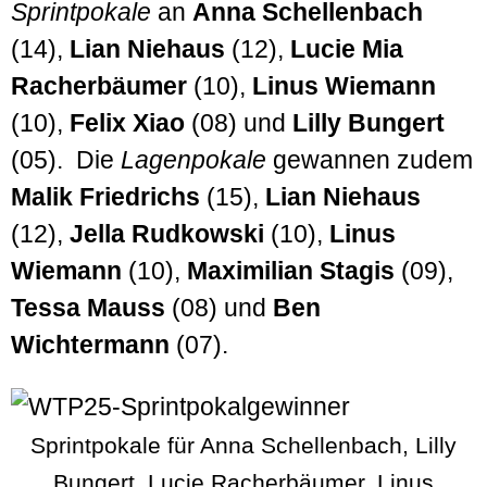
Sprintpokale
an
Anna Schellenbach
(14),
Lian Niehaus
(12),
Lucie Mia
Racherbäumer
(10),
Linus Wiemann
(10),
Felix Xiao
(08) und
Lilly Bungert
(05). Die
Lagenpokale
gewannen zudem
Malik Friedrichs
(15),
Lian Niehaus
(12),
Jella Rudkowski
(10),
Linus
Wiemann
(10),
Maximilian Stagis
(09),
Tessa Mauss
(08) und
Ben
Wichtermann
(07).
Sprintpokale für Anna Schellenbach, Lilly
Bungert, Lucie Racherbäumer, Linus