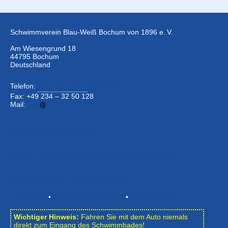
Schwimmverein Blau-Weiß Bochum von 1896 e. V.
Am Wiesengrund 18
44795 Bochum
Deutschland
Telefon:
+49 234 –
32 50 126
Fax: +49 234 – 32 50 128
Mail:
info
bwbochum.de
Kontaktformular
Zum Internen Mitgliederbereich
Newsletter abonnieren
Impressum
•
Datenschutzerklärung
•
Bildnachweise
Wichtiger Hinweis:
Fahren Sie mit dem Auto niemals
direkt zum Eingang des Schwimmbades!