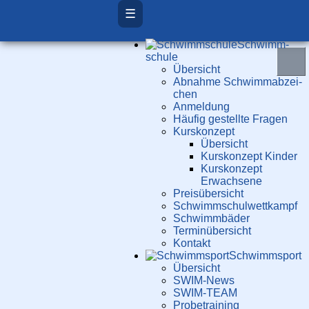
☰
Schwimm­
schule
Übersicht
Ab­nah­me Schwimm­ab­zei­
chen
Anmeldung
Häufig gestellte Fragen
Kurs­konzept
Übersicht
Kurskonzept Kinder
Kurskonzept
Erwachsene
Preis­über­sicht
Schwimm­schul­wett­kampf
Schwimm­bäder
Terminübersicht
Kontakt
Schwimm­sport
Übersicht
SWIM-News
SWIM-TEAM
Probe­training