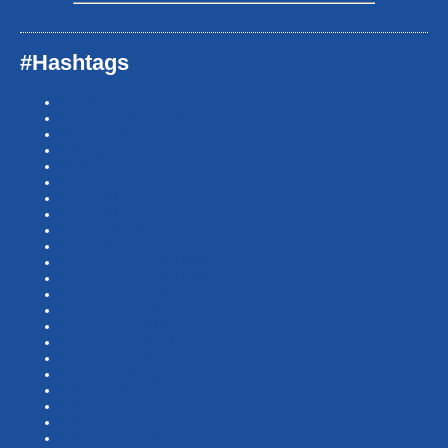
#Hashtags
#BSNews
#Gesundheitssport
#MasterNews
#Neuigkeit
#Offen
#Presse­berichte
#Swim-Masters
#Swim-Meister­schaft
#Swim-Wett­kämpfe
#SwimNews
#SwimTeam-LSP-1A-Team
#SwimTeam-LSP-1B-Team
#SwimTeam-LSP-TopTeam
#SwimTeamBG
#SwimTeamDMS
#SwimTeamSWF1
#SwimTeamSWF2
#Veranstaltung
#Waba-allgemein
#Waba-Damen
#Waba-Herren
#Waba-Jugend