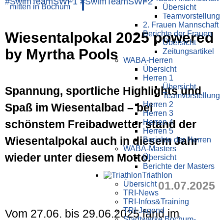
#SwimTeamSWF1
#SwimTeamSWF2
Übersicht
Teamvorstellung
2. Frauen Mannschaft
Wiesentalpokal 2025 powered
Berichte der Frauen
Übersicht
by Myrtha Pools
Zeitungsartikel
WABA-Herren
Übersicht
Herren 1
Übersicht
Spannung, sportliche Highlights und
Teamvorstellung
Herren 2
Spaß im Wiesentalbad – bei
Herren 3
schönstem Freibadwetter stand der
Herren 4
Herren 5
Wiesentalpokal auch in diesem Jahr
Berichte der Herren
WABA-Masters
wieder unter diesem Motto.
Übersicht
Berichte der Masters
Triathlon
01.07.2025
Übersicht
TRI-News
TRI-Infos&Training
TRI-Jugend
Vom 27.06. bis 29.06.2025 fand im
Stadtwerke Bochum-