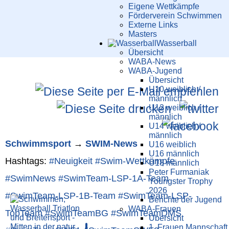
Eigene Wettkämpfe
Förderverein Schwimmen
Externe Links
Masters
Wasser­ball
Übersicht
WABA-News
WABA-Jugend
Übersicht
U10 weiblich /
männlich
U12 weiblich /
männlich
U14 weiblich /
männlich
Schwimm­sport
→
SWIM-News
U16 weiblich
U16 männlich
Hashtags:
#Neuigkeit
#Swim-Wett­kämpfe
U18 männlich
Peter Furmaniak
#SwimNews
#SwimTeam-LSP-1A-Team
Youngster Trophy
2026
#SwimTeam-LSP-1B-Team
#SwimTeam-LSP-
Berichte der Jugend
WABA-Frauen
TopTeam
#SwimTeamBG
#SwimTeamDMS
Übersicht
1. Frauen Mannschaft