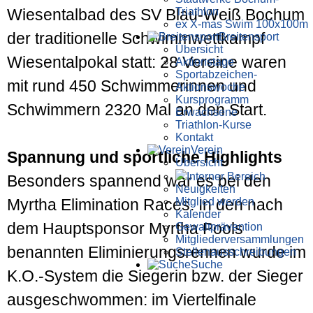
Triathlon
Wiesentalbad des SV Blau-Weiß Bochum
ex X-mas Swim 100x100m
der traditionelle Schwimmwettkampf
Breiten­sport
Übersicht
Wiesentalpokal statt: 28 Vereine waren
Aktionstage
Sportabzeichen-
mit rund 450 Schwimmerinnen und
Aktionswoche
Kursprogramm
Schwimmern 2320 Mal an den Start.
Erwachsene
Triathlon-Kurse
Kontakt
Verein
Spannung und sportliche Highlights
Übersicht
Interner Bereich
Besonders spannend war es bei den
Neuigkeiten
Mitglied werden
Myrtha Elimination Races. In den nach
Kalender
dem Hauptsponsor Myrtha Pools
Gewaltprävention
Mitglieder­versammlungen
benannten Eliminierungsrennen wurde im
Stellen­aus­schrei­bungen
Suche
K.O.-System die Siegerin bzw. der Sieger
ausgeschwommen: im Viertelfinale