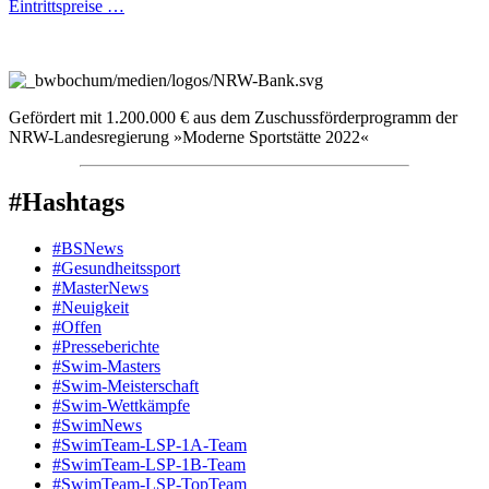
Eintrittspreise …
Gefördert mit 1.200.000 € aus dem Zuschussförderprogramm der
NRW-Landesregierung »Moderne Sportstätte 2022«
#Hashtags
#BSNews
#Gesundheitssport
#MasterNews
#Neuigkeit
#Offen
#Presse­berichte
#Swim-Masters
#Swim-Meister­schaft
#Swim-Wett­kämpfe
#SwimNews
#SwimTeam-LSP-1A-Team
#SwimTeam-LSP-1B-Team
#SwimTeam-LSP-TopTeam