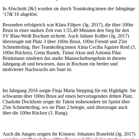
In Abschnitt 2&3 wurden sie durch Teamkoleg:innen der Jahrgänge
‘17&’16 abgelöst.
Besonders erfolgreich war Klara Filipov (Jg. 2017), die über 100m
Brust in einer starken Zeit von 1:55,49 Minuten den Sieg für den
SV Blau-Weiß Bochum sicherte. Auch Juliane Keßler (Jg. 2017)
überzeugte mit Platz 3 über 100m Brust, 100m Freistil und 25m
Schmetterling. Ihre Teamkolleg:innen Alma Cecilia Aguirre Reid (3.
100m Rücken), Greta Bastek, Timur Aksu und Antonia Pilar
Brinkmann rundeten das starke Mannschaftsergebnis in diesem
Jahrgang ab und bewiesen, dass in Bochum ein breiter und
motivierter Nachwuchs am Start ist.
Im Jahrgang 2016 sorgte Finja Maria Stepping für ein Highlight: Sie
schwamm über 100m Brust auf einen hervorragenden dritten Platz.
Charlotte Dockhorn zeigte ihr Talent insbesondere im Sprint über
25m Schmetterling, wo sie Platz 2 belegte, und überzeugte auch
über die 100m Rücken (3. Rang).
Auch die Jungen zeigten ihr Können: Johannes Bonefeld (Jg. 2017)