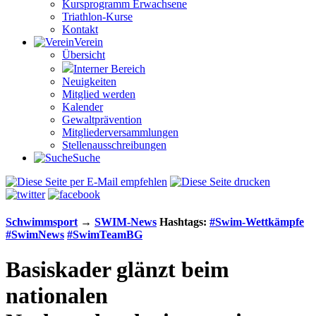
Kursprogramm Erwachsene
Triathlon-Kurse
Kontakt
Verein
Übersicht
Interner Bereich
Neuigkeiten
Mitglied werden
Kalender
Gewaltprävention
Mitglieder­versammlungen
Stellen­aus­schrei­bungen
Suche
Schwimm­sport
→
SWIM-News
Hashtags:
#Swim-Wett­kämpfe
#SwimNews
#SwimTeamBG
Basiskader glänzt beim
nationalen