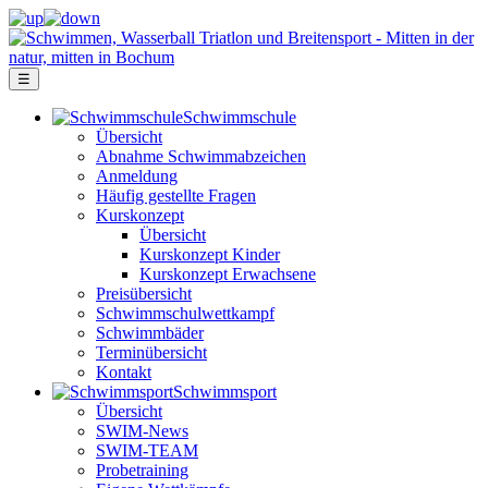
☰
Schwimm­schule
Übersicht
Ab­nah­me Schwimm­ab­zei­chen
Anmeldung
Häufig gestellte Fragen
Kurs­konzept
Übersicht
Kurskonzept Kinder
Kurskonzept Erwachsene
Preis­über­sicht
Schwimm­schul­wett­kampf
Schwimm­bäder
Terminübersicht
Kontakt
Schwimm­sport
Übersicht
SWIM-News
SWIM-TEAM
Probe­training