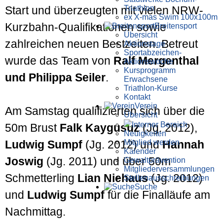
Triathlon
Start und überzeugten mit vielen NRW-
ex X-mas Swim 100x100m
Kurzbahn-Qualifikationen sowie
Breiten­sport
Übersicht
zahlreichen neuen Bestzeiten. Betreut
Aktionstage
Sportabzeichen-
wurde das Team von
Ralf Mergenthal
Aktionswoche
Kursprogramm
und Philippa Seiler
.
Erwachsene
Triathlon-Kurse
Kontakt
Verein
Am Samstag qualifizierten sich über die
Übersicht
Interner Bereich
50m Brust
Falk Kaygusuz
(Jg. 2012),
Neuigkeiten
Mitglied werden
Ludwig Sumpf
(Jg. 2012) und
Hannah
Kalender
Joswig
(Jg. 2011) und über 50m
Gewaltprävention
Mitglieder­versammlungen
Schmetterling
Lian Niehaus
(Jg. 2012)
Stellen­aus­schrei­bungen
Suche
und
Ludwig Sumpf
für die Finalläufe am
Nachmittag.