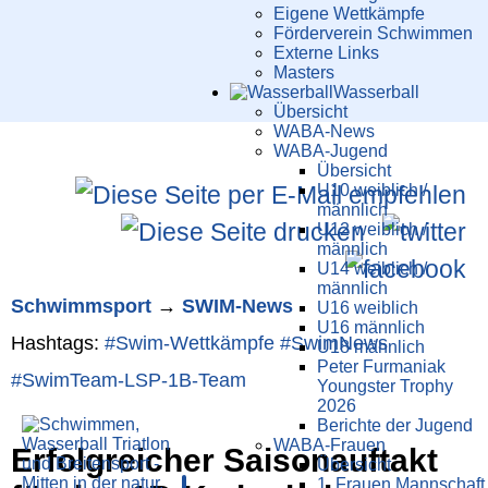
Eigene Wettkämpfe
Förderverein Schwimmen
Externe Links
Masters
Wasser­ball
Übersicht
WABA-News
WABA-Jugend
Übersicht
U10 weiblich /
männlich
U12 weiblich /
männlich
U14 weiblich /
männlich
Schwimm­sport
→
SWIM-News
U16 weiblich
U16 männlich
Hashtags:
#Swim-Wett­kämpfe
#SwimNews
U18 männlich
Peter Furmaniak
#SwimTeam-LSP-1B-Team
Youngster Trophy
2026
Berichte der Jugend
WABA-Frauen
Erfolgreicher Saisonauftakt
Übersicht
1. Frauen Mannschaft