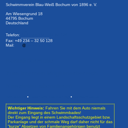
Schwimmverein Blau-Weiß Bochum von 1896 e. V.
Am Wiesengrund 18
44795 Bochum
Deutschland
Telefon:
+49 234 –
32 50 126
Fax: +49 234 – 32 50 128
Mail:
info
bwbochum.de
Kontaktformular
Zum Internen Mitgliederbereich
Newsletter abonnieren
Impressum
•
Datenschutzerklärung
•
Bildnachweise
Wichtiger Hinweis:
Fahren Sie mit dem Auto niemals
direkt zum Eingang des Schwimmbades!
Der Eingang liegt in einem Landschafts­schutzgebiet bzw.
Park­anlage und der schmale Weg darf daher nicht für das
"kurze" Absetzen von Familienangehörigen benutzt