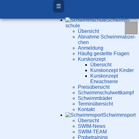
☰
Schwimm­
schule
Übersicht
Ab­nah­me Schwimm­ab­zei­
chen
Anmeldung
Häufig gestellte Fragen
Kurs­konzept
Übersicht
Kurskonzept Kinder
Kurskonzept
Erwachsene
Preis­über­sicht
Schwimm­schul­wett­kampf
Schwimm­bäder
Terminübersicht
Kontakt
Schwimm­sport
Übersicht
SWIM-News
SWIM-TEAM
Probe­training