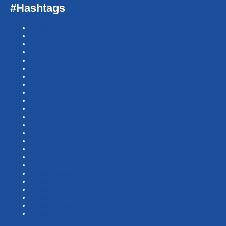
#Hashtags
#BSNews
#Gesundheitssport
#MasterNews
#Neuigkeit
#Offen
#Presse­berichte
#Swim-Masters
#Swim-Meister­schaft
#Swim-Wett­kämpfe
#SwimNews
#SwimTeam-LSP-1A-Team
#SwimTeam-LSP-1B-Team
#SwimTeam-LSP-TopTeam
#SwimTeamBG
#SwimTeamDMS
#SwimTeamSWF1
#SwimTeamSWF2
#Veranstaltung
#Waba-allgemein
#Waba-Damen
#Waba-Herren
#Waba-Jugend
#Waba-Masters
#WabaNews