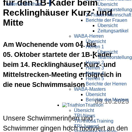
für den 1B-Kader beim
Übersicht
Teamvorstellung
Recklinghäuser Kurz- und
2. Frauen Mannschaft
Mitte
Berichte der Frauen
Übersicht
Zeitungsartikel
WABA-Herren
Übersicht
Am Wochenende vom 04. bis
Herren 1
Übersicht
05. Oktober startete der 1B-Kader
Teamvorstellung
Herren 2
beim 14. Recklinghäuser Kurz- und
Herren 3
Mittelstrecken-Meeting erfolgreich in
Herren 4
Herren 5
die neue Schwimmsaison
Berichte der Herren
WABA-Masters
Übersicht
Berichte der Masters
09.10.2025
Triathlon
Übersicht
TRI-News
Unsere Schwimmerinnen und
TRI-Infos&Training
TRI-Jugend
Schwimmer gingen hoch motiviert an den
Stadtwerke Bochum-