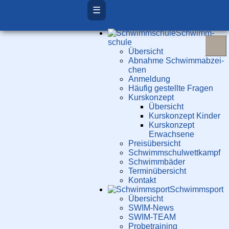
☰
Schwimm­
schule
Übersicht
Ab­nah­me Schwimm­ab­zei­
chen
Anmeldung
Häufig gestellte Fragen
Kurs­konzept
Übersicht
Kurskonzept Kinder
Kurskonzept
Erwachsene
Preis­über­sicht
Schwimm­schul­wett­kampf
Schwimm­bäder
Terminübersicht
Kontakt
Schwimm­sport
Übersicht
SWIM-News
SWIM-TEAM
Probe­training