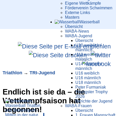
Eigene Wettkämpfe
Förderverein Schwimmen
Externe Links
Masters
Wasser­ball
Übersicht
WABA-News
WABA-Jugend
Übersicht
U10 weiblich /
männlich
U12 weiblich /
männlich
U14 weiblich /
männlich
Triathlon
→
TRI-Jugend
U16 weiblich
U16 männlich
U18 männlich
Peter Furmaniak
Endlich ist sie da – die
Youngster Trophy
2026
Wettkampfsaison hat
Berichte der Jugend
WABA-Frauen
begonnen!
Übersicht
1. Frauen Mannschaft