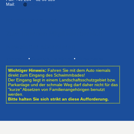
Mail:
info
bwbochum.de
Kontaktformular
Zum Internen Mitgliederbereich
Newsletter abonnieren
Impressum
•
Datenschutzerklärung
•
Bildnachweise
Wichtiger Hinweis:
Fahren Sie mit dem Auto niemals
direkt zum Eingang des Schwimmbades!
Der Eingang liegt in einem Landschafts­schutzgebiet bzw.
Park­anlage und der schmale Weg darf daher nicht für das
"kurze" Absetzen von Familienangehörigen benutzt
werden.
Bitte halten Sie sich strikt an diese Aufforderung.
Öffnungszeiten des Schwimmbades