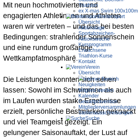
Mit neun hochmotivierten und
Triathlon
ex X-mas Swim 100x100m
engagierten Athletinnen und Athleten
Breiten­sport
Übersicht
waren wir vertreten – und das bei besten
Aktionstage
Sportabzeichen-
Bedingungen: strahlender Sonnenschein
Aktionswoche
Kursprogramm
und eine rundum großartige
Erwachsene
Triathlon-Kurse
Wettkampfatmosphäre.
Kontakt
Verein
Übersicht
Die Leistungen konnten sich sehen
Interner Bereich
Neuigkeiten
lassen: Sowohl im Schwimmen als auch
Mitglied werden
Kalender
im Laufen wurden starke Ergebnisse
Gewaltprävention
Mitglieder­versammlungen
erzielt, persönliche Bestmarken geknackt
Stellen­aus­schrei­bungen
Suche
und viel Teamgeist gezeigt. Ein
gelungener Saisonauftakt, der Lust auf