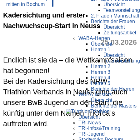
Übersicht
Teamvorstellung
Kadersichtung und erster
2. Frauen Mannschaft
Berichte der Frauen
Nachwuchscup-Start in Neuss
Übersicht
Zeitungsartikel
WABA-Herren
25.03.2026
Übersicht
Herren 1
Übersicht
Endlich ist sie da – die Wettkampfsaison
Teamvorstellung
Herren 2
hat begonnen!
Herren 3
Herren 4
Bei der Kadersichtung des NRW
Herren 5
Berichte der Herren
Triathlon Verbands in Neuss ging auch
WABA-Masters
Übersicht
unsere BwB Jugend an den Start, die
Berichte der Masters
Triathlon
künftig unter dem Namen TriOrca’s
Übersicht
auftreten wird.
TRI-News
TRI-Infos&Training
TRI-Jugend
Stadtwerke Bochum-