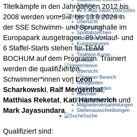
Triathlon
Titelkämpfe in den Jahrgängen 2012 bis
ex X-mas Swim 100x100m
2008 werden vom 9.6. bis 13.6.2026 in
Breiten­sport
Übersicht
der SSE Schwimm- und Sprunghalle im
Aktionstage
Sportabzeichen-
Europapark ausgetragen. 89 Vorlauf- und
Aktionswoche
Kursprogramm
6 Staffel-Starts stehen für TEAM
Erwachsene
Triathlon-Kurse
BOCHUM auf dem Programm. Trainiert
Kontakt
Verein
werden die qualifizierten
Übersicht
Interner Bereich
Schwimmer*innen von
Leon
Neuigkeiten
Mitglied werden
Scharkowski
,
Ralf Mergenthal
,
Kalender
Matthias Reketat
,
Kati Hämmerich
und
Gewaltprävention
Mitglieder­versammlungen
Mark Jayasundara
.
Stellen­aus­schrei­bungen
Suche
Qualifiziert sind: