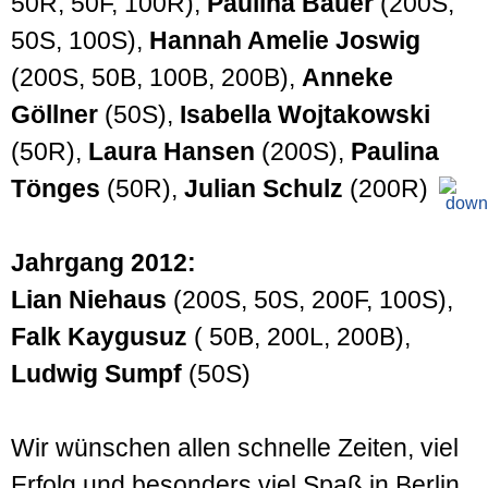
50R, 50F, 100R),
Paulina Bauer
(200S,
50S, 100S),
Hannah Amelie Joswig
(200S, 50B, 100B, 200B),
Anneke
Göllner
(50S),
Isabella Wojtakowski
(50R),
Laura Hansen
(200S),
Paulina
Tönges
(50R),
Julian Schulz
(200R)
Jahrgang 2012:
Lian Niehaus
(200S, 50S, 200F, 100S),
Falk Kaygusuz
( 50B, 200L, 200B),
Ludwig Sumpf
(50S)
Wir wünschen allen schnelle Zeiten, viel
Erfolg und besonders viel Spaß in Berlin.