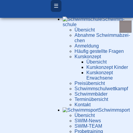
☰
Schwimm­
schule
Übersicht
Ab­nah­me Schwimm­ab­zei­
chen
Anmeldung
Häufig gestellte Fragen
Kurs­konzept
Übersicht
Kurskonzept Kinder
Kurskonzept
Erwachsene
Preis­über­sicht
Schwimm­schul­wett­kampf
Schwimm­bäder
Terminübersicht
Kontakt
Schwimm­sport
Übersicht
SWIM-News
SWIM-TEAM
Probe­training