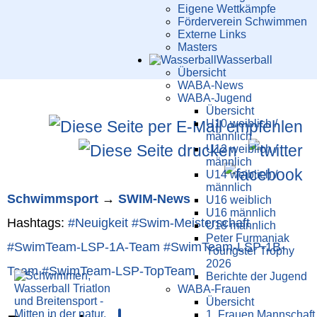
Eigene Wettkämpfe
Förderverein Schwimmen
Externe Links
Masters
Wasser­ball
Übersicht
WABA-News
WABA-Jugend
Übersicht
U10 weiblich /
männlich
U12 weiblich /
männlich
U14 weiblich /
männlich
Schwimm­sport
→
SWIM-News
U16 weiblich
U16 männlich
Hashtags:
#Neuigkeit
#Swim-Meister­schaft
U18 männlich
Peter Furmaniak
#SwimTeam-LSP-1A-Team
#SwimTeam-LSP-1B-
Youngster Trophy
2026
Team
#SwimTeam-LSP-TopTeam
Berichte der Jugend
WABA-Frauen
Übersicht
1. Frauen Mannschaft