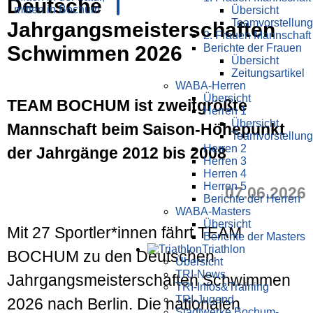
Deutsche
Übersicht
Teamvorstellung
Jahrgangsmeisterschaften
2. Frauen Mannschaft
Schwimmen 2026
Berichte der Frauen
Übersicht
Zeitungsartikel
WABA-Herren
Übersicht
TEAM BOCHUM ist zweitgrößte
Herren 1
Übersicht
Mannschaft beim Saison-Höhepunkt
Teamvorstellung
Herren 2
der Jahrgänge 2012 bis 2008
Herren 3
Herren 4
Herren 5
07.06.2026
Berichte der Herren
WABA-Masters
Übersicht
Mit 27 Sportler*innen fährt TEAM
Berichte der Masters
Triathlon
BOCHUM zu den Deutschen
Übersicht
TRI-News
Jahrgangsmeisterschaften Schwimmen
TRI-Infos&Training
TRI-Jugend
2026 nach Berlin. Die nationalen
Stadtwerke Bochum-