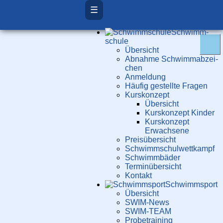
☰
Schwimm­
schule
Übersicht
Ab­nah­me Schwimm­ab­zei­
chen
Anmeldung
Häufig gestellte Fragen
Kurs­konzept
Übersicht
Kurskonzept Kinder
Kurskonzept
Erwachsene
Preis­über­sicht
Schwimm­schul­wett­kampf
Schwimm­bäder
Terminübersicht
Kontakt
Schwimm­sport
Übersicht
SWIM-News
SWIM-TEAM
Probe­training