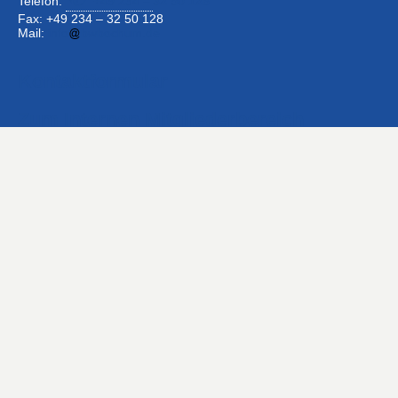
Telefon:
+49 234 –
32 50 126
Fax: +49 234 – 32 50 128
Mail:
info
bwbochum.de
Kontaktformular
Zum Internen Mitgliederbereich
Newsletter abonnieren
Impressum
•
Datenschutzerklärung
•
Bildnachweise
Wichtiger Hinweis:
Fahren Sie mit dem Auto niemals
direkt zum Eingang des Schwimmbades!
Der Eingang liegt in einem Landschafts­schutzgebiet bzw.
Park­anlage und der schmale Weg darf daher nicht für das
"kurze" Absetzen von Familienangehörigen benutzt
werden.
Bitte halten Sie sich strikt an diese Aufforderung.
Öffnungszeiten des Schwimmbades