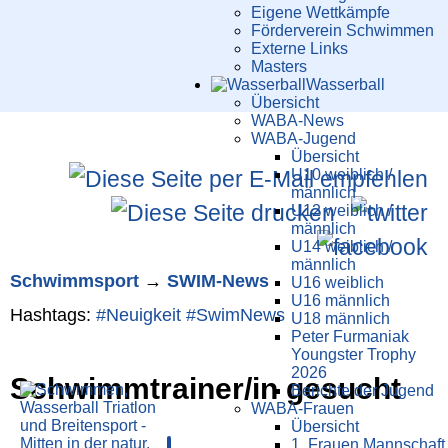
Eigene Wettkämpfe
Förderverein Schwimmen
Externe Links
Masters
Wasser­ball
Übersicht
WABA-News
WABA-Jugend
Übersicht
U10 weiblich /
männlich
U12 weiblich /
männlich
U14 weiblich /
männlich
Schwimm­sport
→
SWIM-News
U16 weiblich
U16 männlich
Hashtags:
#Neuigkeit
#SwimNews
U18 männlich
Peter Furmaniak
Youngster Trophy
2026
Schwimmtrainer/in gesucht
Berichte der Jugend
WABA-Frauen
Übersicht
1. Frauen Mannschaft