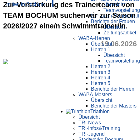
Zur Verstärkung des Trainerteams von
Übersicht
Teamvorstellung
TEAM BOCHUM suchen wir zur Saison
2. Frauen Mannschaft
Berichte der Frauen
2026/2027 eine/n Schwimmtrainer/in.
Übersicht
Zeitungsartikel
WABA-Herren
19.06.2026
Übersicht
Herren 1
Übersicht
Teamvorstellung
Herren 2
Herren 3
Herren 4
Herren 5
Berichte der Herren
WABA-Masters
Übersicht
Berichte der Masters
Triathlon
Übersicht
TRI-News
TRI-Infos&Training
TRI-Jugend
Stadtwerke Bochum-