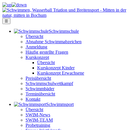
☰
Schwimm­schule
Übersicht
Ab­nah­me Schwimm­ab­zei­chen
Anmeldung
Häufig gestellte Fragen
Kurs­konzept
Übersicht
Kurskonzept Kinder
Kurskonzept Erwachsene
Preis­über­sicht
Schwimm­schul­wett­kampf
Schwimm­bäder
Terminübersicht
Kontakt
Schwimm­sport
Übersicht
SWIM-News
SWIM-TEAM
Probe­training