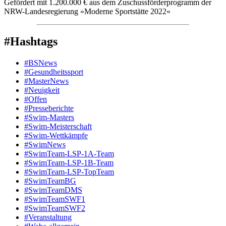
Gefördert mit 1.200.000 € aus dem Zuschussförderprogramm der
NRW-Landesregierung »Moderne Sportstätte 2022«
#Hashtags
#BSNews
#Gesundheitssport
#MasterNews
#Neuigkeit
#Offen
#Presse­berichte
#Swim-Masters
#Swim-Meister­schaft
#Swim-Wett­kämpfe
#SwimNews
#SwimTeam-LSP-1A-Team
#SwimTeam-LSP-1B-Team
#SwimTeam-LSP-TopTeam
#SwimTeamBG
#SwimTeamDMS
#SwimTeamSWF1
#SwimTeamSWF2
#Veranstaltung