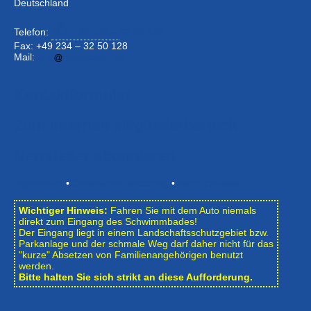
Deutschland
Telefon:
+49 234 –
32 50 126
Fax: +49 234 – 32 50 128
Mail:
info
bwbochum.de
Kontaktformular
Zum Internen Mitgliederbereich
Newsletter abonnieren
Impressum
•
Datenschutzerklärung
•
Bildnachweise
Wichtiger Hinweis:
Fahren Sie mit dem Auto niemals
direkt zum Eingang des Schwimmbades!
Der Eingang liegt in einem Landschafts­schutzgebiet bzw.
Park­anlage und der schmale Weg darf daher nicht für das
"kurze" Absetzen von Familienangehörigen benutzt
werden.
Bitte halten Sie sich strikt an diese Aufforderung.