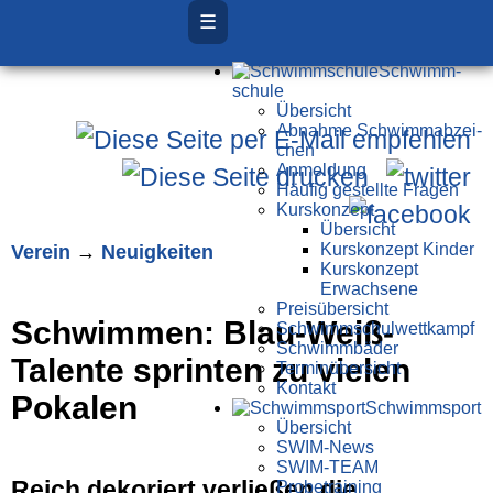
☰
Schwimm­
schule
Übersicht
Ab­nah­me Schwimm­ab­zei­
chen
Anmeldung
Häufig gestellte Fragen
Kurs­konzept
Übersicht
Verein
→
Neuigkeiten
Kurskonzept Kinder
Kurskonzept
Erwachsene
Preis­über­sicht
Schwimmen: Blau-Weiß-
Schwimm­schul­wett­kampf
Schwimm­bäder
Talente sprinten zu vielen
Terminübersicht
Kontakt
Pokalen
Schwimm­sport
Übersicht
SWIM-News
SWIM-TEAM
Reich dekoriert verließen die
Probe­training