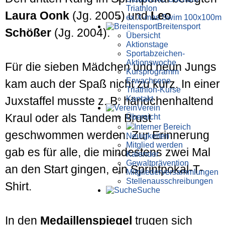
Triathlon
Laura Oonk
(Jg. 2005) und
Leo
ex X-mas Swim 100x100m
Breiten­sport
Schößer
(Jg. 2004).
Übersicht
Aktionstage
Sportabzeichen-
Aktionswoche
Für die sieben Mädchen und neun Jungs
Kursprogramm
Erwachsene
kam auch der Spaß nicht zu kurz. In einer
Triathlon-Kurse
Kontakt
Juxstaffel musste z. B. händchenhaltend
Verein
Kraul oder als Tandem Brust
Übersicht
Interner Bereich
geschwommen werden. Zur Erinnerung
Neuigkeiten
Mitglied werden
gab es für alle, die mindestens zwei Mal
Kalender
Gewaltprävention
an den Start gingen, ein Sprintpokal-T-
Mitglieder­versammlungen
Stellen­aus­schrei­bungen
Shirt.
Suche
In den
Medaillenspiegel
trugen sich