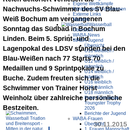
Eigene Wettkämpfe
Nachwuchs-Schwimmer des SV Blau-
Förderverein Schwimmen
Externe Links
Weiß Bochum am vergangenen
Masters
Wasser­ball
Sonntag das Südbad in Bochum
Übersicht
WABA-News
Linden. Beim 5. Sprint- und
WABA-Jugend
Übersicht
Lagenpokal des LDSV standen bei den
U10 weiblich /
männlich
Blau-Weißen nach 77 Starts 70
U12 weiblich /
männlich
Medaillen und 9 Sprintpokale zu
U14 weiblich /
Buche. Zudem freuten sich die
männlich
U16 weiblich
Schwimmer von Trainer Horst
U16 männlich
U18 männlich
Weinholz über zahlreiche persönliche
Peter Furmaniak
Youngster Trophy
Bestzeiten.
2026
Berichte der Jugend
WABA-Frauen
30.11.2015
Übersicht
1. Frauen Mannschaft