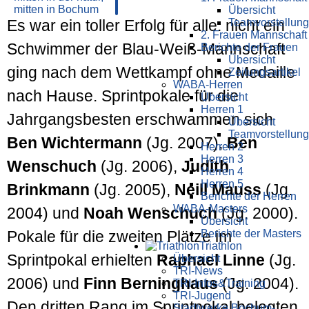
Übersicht
Teamvorstellung
Es war ein toller Erfolg für alle: nicht ein
2. Frauen Mannschaft
Schwimmer der Blau-Weiß-Mannschaft
Berichte der Frauen
Übersicht
ging nach dem Wettkampf ohne Medaille
Zeitungsartikel
WABA-Herren
nach Hause. Sprintpokale für die
Übersicht
Herren 1
Jahrgangsbesten erschwammen sich
Übersicht
Teamvorstellung
Ben Wichtermann
(Jg. 2007),
Ben
Herren 2
Herren 3
Wenschuch
(Jg. 2006),
Judith
Herren 4
Herren 5
Brinkmann
(Jg. 2005),
Neill Mauss
(Jg.
Berichte der Herren
WABA-Masters
2004) und
Noah Wenschuch
(Jg. 2000).
Übersicht
Berichte der Masters
Pokale für die zweiten Plätze im
Triathlon
Sprintpokal erhielten
Raphael Linne
(Jg.
Übersicht
TRI-News
2006) und
Finn Berninghaus
(Jg. 2004).
TRI-Infos&Training
TRI-Jugend
Den dritten Rang im Sprintpokal belegten
Stadtwerke Bochum-