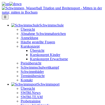
☰
Schwimm­schule
Übersicht
Ab­nah­me Schwimm­ab­zei­chen
Anmeldung
Häufig gestellte Fragen
Kurs­konzept
Übersicht
Kurskonzept Kinder
Kurskonzept Erwachsene
Preis­über­sicht
Schwimm­schul­wett­kampf
Schwimm­bäder
Terminübersicht
Kontakt
Schwimm­sport
Übersicht
SWIM-News
SWIM-TEAM
Probe­training