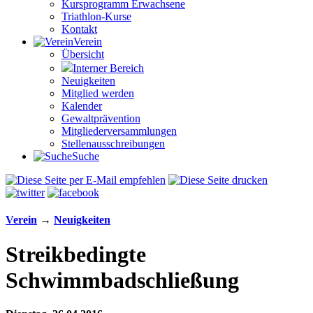
Kursprogramm Erwachsene
Triathlon-Kurse
Kontakt
Verein
Übersicht
Interner Bereich
Neuigkeiten
Mitglied werden
Kalender
Gewaltprävention
Mitglieder­versammlungen
Stellen­aus­schrei­bungen
Suche
Verein
→
Neuigkeiten
Streikbedingte
Schwimmbadschließung