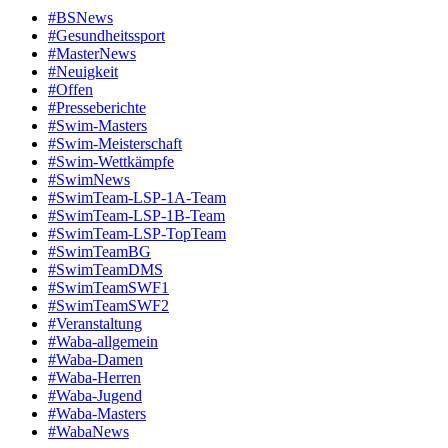
#BSNews
#Gesundheitssport
#MasterNews
#Neuigkeit
#Offen
#Presse­berichte
#Swim-Masters
#Swim-Meister­schaft
#Swim-Wett­kämpfe
#SwimNews
#SwimTeam-LSP-1A-Team
#SwimTeam-LSP-1B-Team
#SwimTeam-LSP-TopTeam
#SwimTeamBG
#SwimTeamDMS
#SwimTeamSWF1
#SwimTeamSWF2
#Veranstaltung
#Waba-allgemein
#Waba-Damen
#Waba-Herren
#Waba-Jugend
#Waba-Masters
#WabaNews