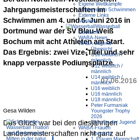
Eigene Wettkämpfe
Jahrgangsmeisterschaften im
Förderverein Schwimmen
Externe Links
Schwimmen am 4. und 5. Juni 2016 in
Masters
Wasser­ball
Dortmund war der SV Blau-Weiß
Übersicht
WABA-News
Bochum mit acht Athleten am Start.
WABA-Jugend
Übersicht
Das Ergebnis: zwei Vize-Titel und sehr
U10 weiblich /
männlich
knapp verpasste Podiumsplätze.
U12 weiblich /
männlich
U14 weiblich /
07.06.2016
männlich
U16 weiblich
U16 männlich
U18 männlich
Peter Furmaniak
Gesa Wilden
Youngster Trophy
2026
Das Glück war bei den diesjährigen
Berichte der Jugend
WABA-Frauen
Landesmeisterschaften nicht ganz auf
Übersicht
1. Frauen Mannschaft