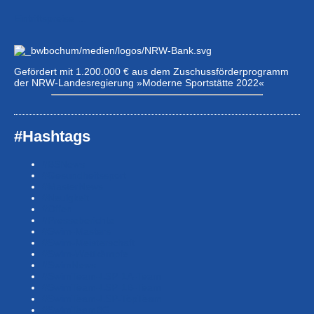
Eintrittspreise …
Gefördert mit 1.200.000 € aus dem Zuschussförderprogramm
der NRW-Landesregierung »Moderne Sportstätte 2022«
#Hashtags
#BSNews
#Gesundheitssport
#MasterNews
#Neuigkeit
#Offen
#Presse­berichte
#Swim-Masters
#Swim-Meister­schaft
#Swim-Wett­kämpfe
#SwimNews
#SwimTeam-LSP-1A-Team
#SwimTeam-LSP-1B-Team
#SwimTeam-LSP-TopTeam
#SwimTeamBG