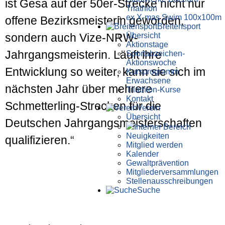
ist Gesa auf der 50er-Strecke nicht nur
Triathlon
ex X-mas Swim 100x100m
offene Bezirksmeisterin geworden,
Breiten­sport
Übersicht
sondern auch Vize-NRW-
Aktionstage
Jahrgangsmeisterin. Läuft ihre
Sportabzeichen-
Aktionswoche
Entwicklung so weiter, kann sie sich im
Kursprogramm
Erwachsene
nächsten Jahr über mehrere
Triathlon-Kurse
Kontakt
Schmetterling-Strecken für die
Verein
Übersicht
Deutschen Jahrgangsmeisterschaften
Interner Bereich
Neuigkeiten
qualifizieren.“
Mitglied werden
Kalender
Gewaltprävention
Mitglieder­versammlungen
Stellen­aus­schrei­bungen
Suche