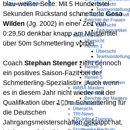
blau-weißer Seite: Mit 5 Hundertstel
Übersicht
Teamvorstellung
Sekunden Rückstand schmetterte
Gesa
2. Frauen Mannschaft
Berichte der Frauen
Wilden
(Jg. 2002) in einer Zeit von
Übersicht
Zeitungsartikel
0:29,50 denkbar knapp am Meistertitel
WABA-Herren
Übersicht
über 50m Schmetterling vorbei.
Herren 1
Übersicht
Teamvorstellung
Herren 2
Coach
Stephan Stenger
zieht dennoch
Herren 3
ein positives Saison-Fazit bei der
Herren 4
Herren 5
Schmetterling-Spezialistin: „Auch wenn
Berichte der Herren
WABA-Masters
es in diesem Jahr nicht wieder mit der
Übersicht
Berichte der Masters
Qualifikation über 100m Schmetterling für
Triathlon
Übersicht
die Deutschen
TRI-News
TRI-Infos&Training
Jahrgangsmeisterschaften geklappt hat,
TRI-Jugend
Stadtwerke Bochum-