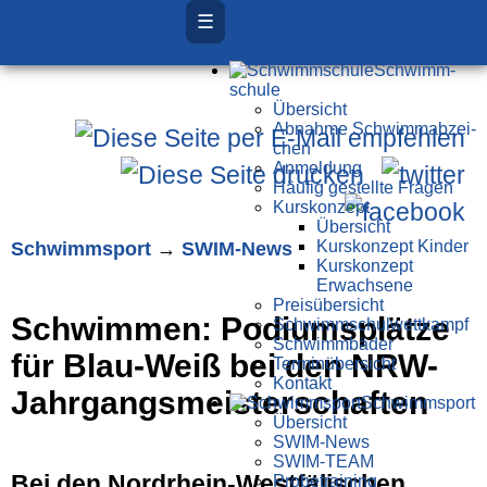
☰
Schwimm­
schule
Übersicht
Ab­nah­me Schwimm­ab­zei­
chen
Anmeldung
Häufig gestellte Fragen
Kurs­konzept
Übersicht
Schwimm­sport
→
SWIM-News
Kurskonzept Kinder
Kurskonzept
Erwachsene
Preis­über­sicht
Schwimmen: Podiumsplätze
Schwimm­schul­wett­kampf
Schwimm­bäder
für Blau-Weiß bei den NRW-
Terminübersicht
Kontakt
Jahrgangsmeisterschaften
Schwimm­sport
Übersicht
SWIM-News
SWIM-TEAM
Bei den Nordrhein-Westfälischen
Probe­training