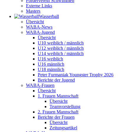
Förderverein Schwimmen
Externe Links
Masters
Wasser­ball
Übersicht
WABA-News
WABA-Jugend
Übersicht
U10 weiblich / männlich
U12 weiblich / männlich
U14 weiblich / männlich
U16 weiblich
U16 männlich
U18 männlich
Peter Furmaniak Youngster Trophy 2026
Berichte der Jugend
WABA-Frauen
Übersicht
1. Frauen Mannschaft
Übersicht
Teamvorstellung
2. Frauen Mannschaft
Berichte der Frauen
Übersicht
Zeitungsartikel