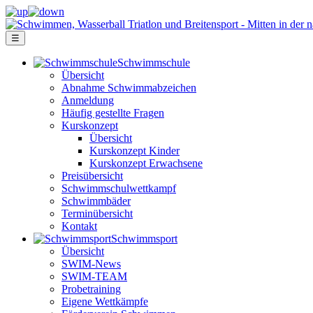
☰
Schwimm­schule
Übersicht
Ab­nah­me Schwimm­ab­zei­chen
Anmeldung
Häufig gestellte Fragen
Kurs­konzept
Übersicht
Kurskonzept Kinder
Kurskonzept Erwachsene
Preis­über­sicht
Schwimm­schul­wett­kampf
Schwimm­bäder
Terminübersicht
Kontakt
Schwimm­sport
Übersicht
SWIM-News
SWIM-TEAM
Probe­training
Eigene Wettkämpfe