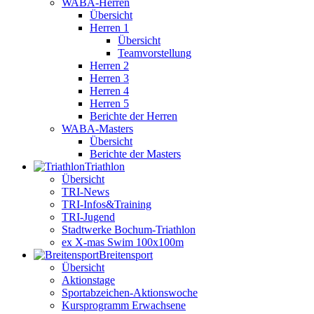
WABA-Herren
Übersicht
Herren 1
Übersicht
Teamvorstellung
Herren 2
Herren 3
Herren 4
Herren 5
Berichte der Herren
WABA-Masters
Übersicht
Berichte der Masters
Triathlon
Übersicht
TRI-News
TRI-Infos&Training
TRI-Jugend
Stadtwerke Bochum-Triathlon
ex X-mas Swim 100x100m
Breiten­sport
Übersicht
Aktionstage
Sportabzeichen-Aktionswoche
Kursprogramm Erwachsene