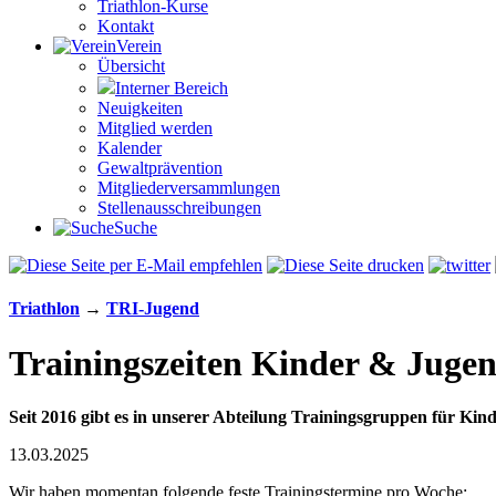
Triathlon-Kurse
Kontakt
Verein
Übersicht
Interner Bereich
Neuigkeiten
Mitglied werden
Kalender
Gewaltprävention
Mitglieder­versammlungen
Stellen­aus­schrei­bungen
Suche
Triathlon
→
TRI-Jugend
Trainingszeiten Kinder & Juge
Seit 2016 gibt es in unserer Abteilung Trainingsgruppen für Kin
13.03.2025
Wir haben momentan folgende feste Trainingstermine pro Woche: