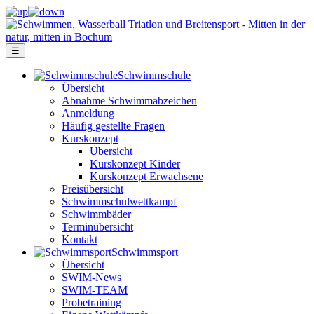
☰
Schwimm­schule
Übersicht
Ab­nah­me Schwimm­ab­zei­chen
Anmeldung
Häufig gestellte Fragen
Kurs­konzept
Übersicht
Kurskonzept Kinder
Kurskonzept Erwachsene
Preis­über­sicht
Schwimm­schul­wett­kampf
Schwimm­bäder
Terminübersicht
Kontakt
Schwimm­sport
Übersicht
SWIM-News
SWIM-TEAM
Probe­training