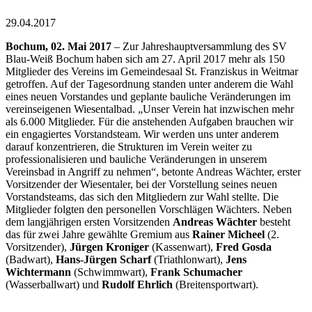
29.04.2017
Bochum, 02. Mai 2017
– Zur Jahreshauptversammlung des SV
Blau-Weiß Bochum haben sich am 27. April 2017 mehr als 150
Mitglieder des Vereins im Gemeindesaal St. Franziskus in Weitmar
getroffen. Auf der Tagesordnung standen unter anderem die Wahl
eines neuen Vorstandes und geplante bauliche Veränderungen im
vereinseigenen Wiesentalbad. „Unser Verein hat inzwischen mehr
als 6.000 Mitglieder. Für die anstehenden Aufgaben brauchen wir
ein engagiertes Vorstandsteam. Wir werden uns unter anderem
darauf konzentrieren, die Strukturen im Verein weiter zu
professionalisieren und bauliche Veränderungen in unserem
Vereinsbad in Angriff zu nehmen“, betonte Andreas Wächter, erster
Vorsitzender der Wiesentaler, bei der Vorstellung seines neuen
Vorstandsteams, das sich den Mitgliedern zur Wahl stellte. Die
Mitglieder folgten den personellen Vorschlägen Wächters. Neben
dem langjährigen ersten Vorsitzenden
Andreas Wächter
besteht
das für zwei Jahre gewählte Gremium aus
Rainer Micheel
(2.
Vorsitzender),
Jürgen Kroniger
(Kassenwart),
Fred Gosda
(Badwart),
Hans-Jürgen Scharf
(Triathlonwart),
Jens
Wichtermann
(Schwimmwart),
Frank Schumacher
(Wasserballwart) und
Rudolf Ehrlich
(Breitensportwart).