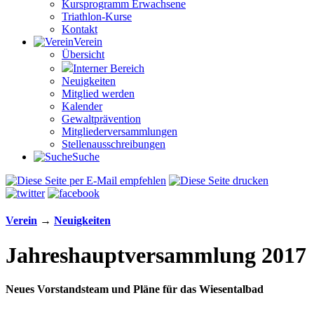
Kursprogramm Erwachsene
Triathlon-Kurse
Kontakt
Verein
Übersicht
Interner Bereich
Neuigkeiten
Mitglied werden
Kalender
Gewaltprävention
Mitglieder­versammlungen
Stellen­aus­schrei­bungen
Suche
Verein
→
Neuigkeiten
Jahreshaupt­versammlung 2017
Neues Vorstandsteam und Pläne für das Wiesentalbad