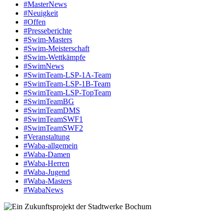
#MasterNews
#Neuigkeit
#Offen
#Presse­berichte
#Swim-Masters
#Swim-Meister­schaft
#Swim-Wett­kämpfe
#SwimNews
#SwimTeam-LSP-1A-Team
#SwimTeam-LSP-1B-Team
#SwimTeam-LSP-TopTeam
#SwimTeamBG
#SwimTeamDMS
#SwimTeamSWF1
#SwimTeamSWF2
#Veranstaltung
#Waba-allgemein
#Waba-Damen
#Waba-Herren
#Waba-Jugend
#Waba-Masters
#WabaNews