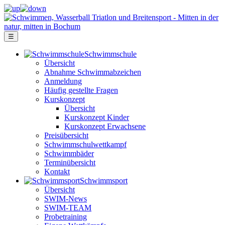
☰
Schwimm­schule
Übersicht
Ab­nah­me Schwimm­ab­zei­chen
Anmeldung
Häufig gestellte Fragen
Kurs­konzept
Übersicht
Kurskonzept Kinder
Kurskonzept Erwachsene
Preis­über­sicht
Schwimm­schul­wett­kampf
Schwimm­bäder
Terminübersicht
Kontakt
Schwimm­sport
Übersicht
SWIM-News
SWIM-TEAM
Probe­training