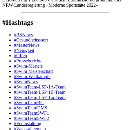
NRW-Landesregierung »Moderne Sportstätte 2022«
#Hashtags
#BSNews
#Gesundheitssport
#MasterNews
#Neuigkeit
#Offen
#Presse­berichte
#Swim-Masters
#Swim-Meister­schaft
#Swim-Wett­kämpfe
#SwimNews
#SwimTeam-LSP-1A-Team
#SwimTeam-LSP-1B-Team
#SwimTeam-LSP-TopTeam
#SwimTeamBG
#SwimTeamDMS
#SwimTeamSWF1
#SwimTeamSWF2
#Veranstaltung
#Waba-allgemein