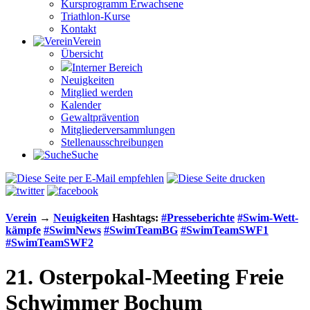
Kursprogramm Erwachsene
Triathlon-Kurse
Kontakt
Verein
Übersicht
Interner Bereich
Neuigkeiten
Mitglied werden
Kalender
Gewaltprävention
Mitglieder­versammlungen
Stellen­aus­schrei­bungen
Suche
Verein
→
Neuigkeiten
Hashtags:
#Presse­berichte
#Swim-Wett­
kämpfe
#SwimNews
#SwimTeamBG
#SwimTeamSWF1
#SwimTeamSWF2
21. Osterpokal-Meeting Freie
Schwimmer Bochum