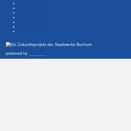
#Veranstaltung
#Waba-allgemein
#Waba-Damen
#Waba-Herren
#Waba-Jugend
#Waba-Masters
#WabaNews
powered by
alvisio.de