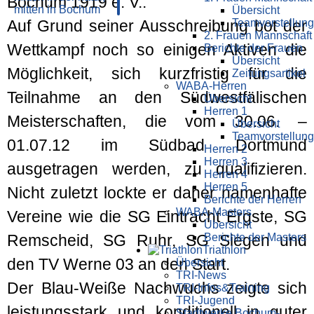
Bochum 1919 e. V..
Übersicht
Teamvorstellung
Auf Grund seiner Ausschreibung bot der
2. Frauen Mannschaft
Wettkampf noch so einigen Aktiven die
Berichte der Frauen
Übersicht
Möglichkeit, sich kurzfristig für die
Zeitungsartikel
WABA-Herren
Teilnahme an den Südwestfälischen
Übersicht
Herren 1
Meisterschaften, die vom 30.06. –
Übersicht
Teamvorstellung
01.07.12 im Südbad Dortmund
Herren 2
Herren 3
ausgetragen werden, zu qualifizieren.
Herren 4
Herren 5
Nicht zuletzt lockte er daher namenhafte
Berichte der Herren
WABA-Masters
Vereine wie die SG Eintracht Ergste, SG
Übersicht
Berichte der Masters
Remscheid, SG Ruhr, SG Siegen und
Triathlon
den TV Werne 03 an den Start.
Übersicht
TRI-News
Der Blau-Weiße Nachwuchs zeigte sich
TRI-Infos&Training
TRI-Jugend
leistungsstark und konditionell in guter
Stadtwerke Bochum-