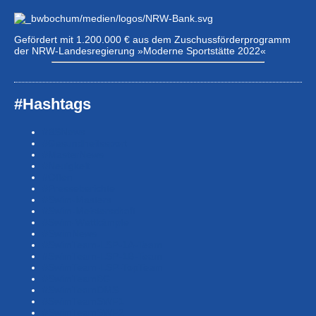
Gefördert mit 1.200.000 € aus dem Zuschussförderprogramm
der NRW-Landesregierung »Moderne Sportstätte 2022«
#Hashtags
#BSNews
#Gesundheitssport
#MasterNews
#Neuigkeit
#Offen
#Presse­berichte
#Swim-Masters
#Swim-Meister­schaft
#Swim-Wett­kämpfe
#SwimNews
#SwimTeam-LSP-1A-Team
#SwimTeam-LSP-1B-Team
#SwimTeam-LSP-TopTeam
#SwimTeamBG
#SwimTeamDMS
#SwimTeamSWF1
#SwimTeamSWF2