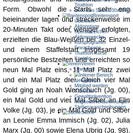
Triathlon
Form. Obwohl die Starts sehr eng
ex X-mas Swim 100x100m
Breiten­sport
beieinander lagen und streckenweise im
Übersicht
Aktionstage
20-Minuten Takt oder weniger erfolgten,
Sportabzeichen-
Aktionswoche
erzielten die Blau-Weißen bei 32 Einzel-
Kursprogramm
Erwachsene
und einem Staffelstart insgesamt 19
Triathlon-Kurse
Kontakt
persönliche Bestzeiten und erreichten so
Verein
neun Mal Platz eins, 11 Mal Platz zwei
Übersicht
Interner Bereich
und ein Mal Platz drei. Gleich vier Mal
Neuigkeiten
Mitglied werden
Gold ging an Noah Wenschuch (Jg. 00),
Kalender
Gewaltprävention
ein Mal Gold und vier Mal Silber an Elin
Mitglieder­versammlungen
Stellen­aus­schrei­bungen
Volke (Jg. 03), je ein Mal Gold und Silber
Suche
an Leonie Emma Immisch (Jg. 02), Julia
Marx (Jg. 00) sowie Elena Ubrig (Jg. 98),