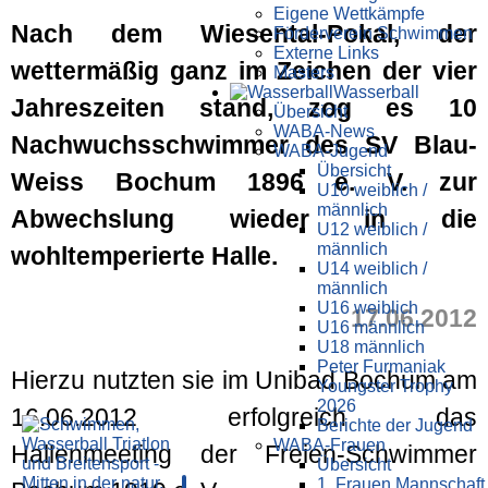
Eigene Wettkämpfe
Nach dem Wiesental-Pokal, der
Förderverein Schwimmen
Externe Links
wettermäßig ganz im Zeichen der vier
Masters
Wasser­ball
Jahreszeiten stand, zog es 10
Übersicht
WABA-News
Nachwuchsschwimmer des SV Blau-
WABA-Jugend
Übersicht
Weiss Bochum 1896 e. V. zur
U10 weiblich /
männlich
Abwechslung wieder in die
U12 weiblich /
männlich
wohltemperierte Halle.
U14 weiblich /
männlich
U16 weiblich
17.06.2012
U16 männlich
U18 männlich
Peter Furmaniak
Hierzu nutzten sie im Unibad Bochum am
Youngster Trophy
2026
16.06.2012 erfolgreich das
Berichte der Jugend
WABA-Frauen
Hallenmeeting der Freien-Schwimmer
Übersicht
1. Frauen Mannschaft