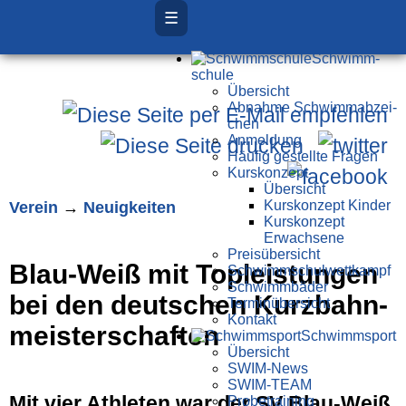
☰
Schwimm­
schule
Übersicht
Ab­nah­me Schwimm­ab­zei­
chen
Anmeldung
Häufig gestellte Fragen
Kurs­konzept
Übersicht
Verein
→
Neuigkeiten
Kurskonzept Kinder
Kurskonzept
Erwachsene
Preis­über­sicht
Blau-Weiß mit Topleistungen
Schwimm­schul­wett­kampf
Schwimm­bäder
bei den deutschen Kurzbahn­
Terminübersicht
Kontakt
meisterschaften
Schwimm­sport
Übersicht
SWIM-News
SWIM-TEAM
Mit vier Athleten war der SV Blau-Weiß
Probe­training