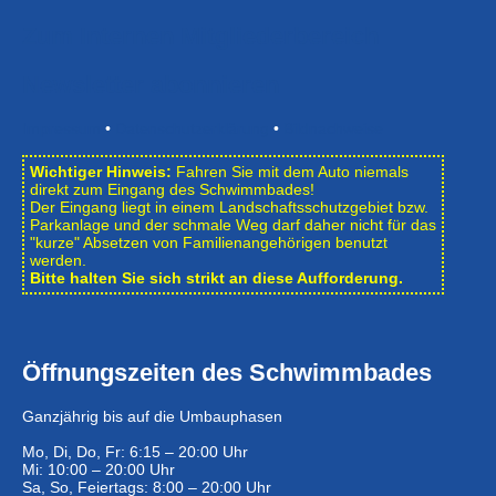
Zum Internen Mitgliederbereich
Newsletter abonnieren
Impressum
•
Datenschutzerklärung
•
Bildnachweise
Wichtiger Hinweis:
Fahren Sie mit dem Auto niemals
direkt zum Eingang des Schwimmbades!
Der Eingang liegt in einem Landschafts­schutzgebiet bzw.
Park­anlage und der schmale Weg darf daher nicht für das
"kurze" Absetzen von Familienangehörigen benutzt
werden.
Bitte halten Sie sich strikt an diese Aufforderung.
Öffnungszeiten des Schwimmbades
Ganzjährig bis auf die Umbauphasen
Mo, Di, Do, Fr: 6:15 – 20:00 Uhr
Mi: 10:00 – 20:00 Uhr
Sa, So, Feiertags: 8:00 – 20:00 Uhr