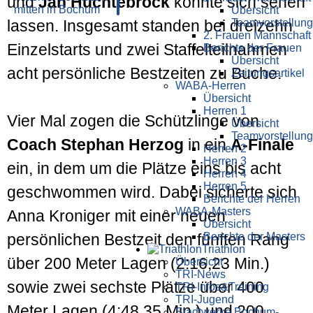
und
Jan Hüchtebrock
konnte sich sehen
Übersicht
Teamvorstellung
lassen. Insgesamt standen bei dreizehn
2. Frauen Mannschaft
Einzelstarts und zwei Staffelteilnahmen
Berichte der Frauen
Übersicht
acht persönliche Bestzeiten zu Buche.
Zeitungsartikel
WABA-Herren
Übersicht
Herren 1
Vier Mal zogen die Schützlinge von
Übersicht
Teamvorstellung
Coach Stephan Herzog
in ein
A-Finale
Herren 2
Herren 3
ein, in dem um die Plätze eins bis acht
Herren 4
Herren 5
geschwommen wird. Dabei sicherte sich
Berichte der Herren
WABA-Masters
Anna Kroniger mit einer neuen
Übersicht
Berichte der Masters
persönlichen Bestzeit den fünften Rang
Triathlon
über 200 Meter Lagen (2:16,23 Min.)
Übersicht
TRI-News
sowie zwei sechste Plätze über 400
TRI-Infos&Training
TRI-Jugend
Meter Lagen (4:48,35 Min.) und 200
Stadtwerke Bochum-