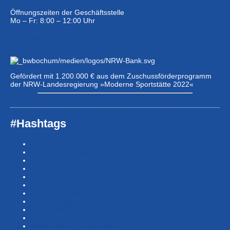
Öffnungszeiten der Geschäftsstelle
Mo – Fr: 8:00 – 12:00 Uhr
Eintrittspreise …
Gefördert mit 1.200.000 € aus dem Zuschussförderprogramm
der NRW-Landesregierung »Moderne Sportstätte 2022«
#Hashtags
#BSNews
#Gesundheitssport
#MasterNews
#Neuigkeit
#Offen
#Presse­berichte
#Swim-Masters
#Swim-Meister­schaft
#Swim-Wett­kämpfe
#SwimNews
#SwimTeam-LSP-1A-Team