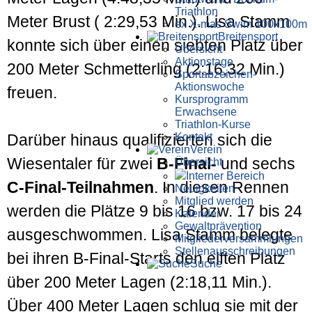
Triathlon
Meter Brust ( 2:29,53 Min.). Lisa Stamm
ex X-mas Swim 100x100m
Breiten­sport
konnte sich über einen siebten Platz über
Übersicht
Aktionstage
200 Meter Schmetterling (2:16,32 Min.)
Sportabzeichen-
Aktionswoche
freuen.
Kursprogramm
Erwachsene
Triathlon-Kurse
Kontakt
Darüber hinaus qualifizierten sich die
Verein
Wiesentaler für zwei
B-Final-
und sechs
Übersicht
Interner Bereich
C-Final-Teilnahmen
. In diesen Rennen
Neuigkeiten
Mitglied werden
werden die Plätze 9 bis 16 bzw. 17 bis 24
Kalender
Gewaltprävention
ausgeschwommen. Lisa Stamm belegte
Mitglieder­versammlungen
Stellen­aus­schrei­bungen
bei ihren B-Final-Starts den elften Platz
Suche
über 200 Meter Lagen (2:18,11 Min.).
Über 400 Meter Lagen schlug sie mit der