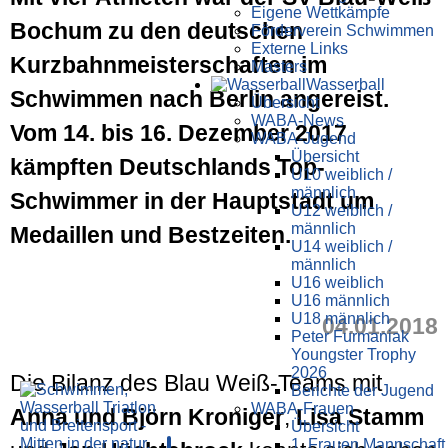
Eigene Wettkämpfe
Bochum zu den deutschen
Förderverein Schwimmen
Externe Links
Kurzbahnmeisterschaften im
Masters
Wasser­ball
Schwimmen nach Berlin angereist.
Übersicht
WABA-News
Vom 14. bis 16. Dezember 2017
WABA-Jugend
Übersicht
kämpften Deutschlands Top-
U10 weiblich /
männlich
Schwimmer in der Hauptstadt um
U12 weiblich /
männlich
Medaillen und Bestzeiten.
U14 weiblich /
männlich
U16 weiblich
U16 männlich
U18 männlich
04.01.2018
Peter Furmaniak
Youngster Trophy
2026
Die Bilanz des Blau Weiß-Teams mit
Berichte der Jugend
WABA-Frauen
Anna und Björn Kroniger
,
Lisa Stamm
Übersicht
1. Frauen Mannschaft