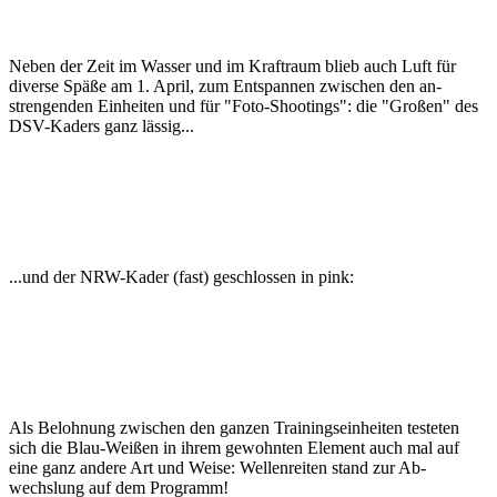
Neben der Zeit im Wasser und im Kraft­raum blieb auch Luft für
diverse Späße am 1. April, zum Ent­spannen zwischen den an­
strengenden Ein­heiten und für "Foto-Shootings": die "Großen" des
DSV-Kaders ganz lässig...
...und der NRW-Kader (fast) geschlossen in pink:
Als Belohnung zwischen den ganzen Trainings­ein­heiten testeten
sich die Blau-Weißen in ihrem ge­wohnten Element auch mal auf
eine ganz andere Art und Weise: Wellen­reiten stand zur Ab­
wechslung auf dem Pro­gramm!