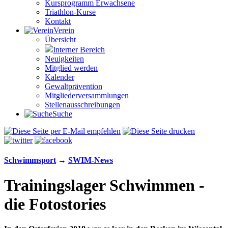
Kursprogramm Erwachsene
Triathlon-Kurse
Kontakt
Verein
Übersicht
Interner Bereich
Neuigkeiten
Mitglied werden
Kalender
Gewaltprävention
Mitglieder­versammlungen
Stellen­aus­schrei­bungen
Suche
Schwimm­sport
→
SWIM-News
Trainingslager Schwimmen -
die Fotostories