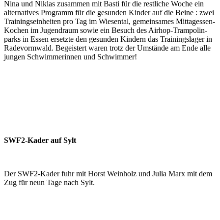
Nina und Niklas zusammen mit Basti für die rest­liche Woche ein
alter­natives Pro­gramm für die gesunden Kinder auf die Beine : zwei
Trainings­einheiten pro Tag im Wiesen­tal, gemein­sames Mittag­essen-
Kochen im Jugend­raum sowie ein Besuch des Airhop-Trampolin­
parks in Essen ersetzte den gesunden Kindern das Trainings­lager in
Rade­vormwald. Begeistert waren trotz der Umstände am Ende alle
jungen Schwimmerinnen und Schwimmer!
SWF2-Kader auf Sylt
Der SWF2-Kader fuhr mit Horst Weinholz und Julia Marx mit dem
Zug für neun Tage nach Sylt.