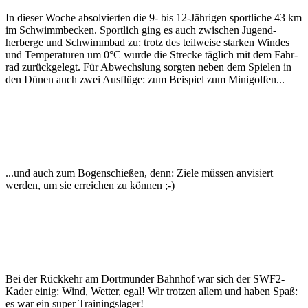
In dieser Woche ab­solvierten die 9- bis 12-Jährigen sport­liche 43 km
im Schwimm­becken. Sport­lich ging es auch zwischen Jugend­
herberge und Schwimm­bad zu: trotz des teil­weise starken Windes
und Tem­peraturen um 0°C wurde die Strecke täglich mit dem Fahr­
rad zurückgelegt. Für Ab­wechslung sorgten neben dem Spielen in
den Dünen auch zwei Aus­flüge: zum Bei­spiel zum Mini­golfen...
...und auch zum Bogen­schießen, denn: Ziele müssen anvisiert
werden, um sie erreichen zu können ;-)
Bei der Rück­kehr am Dort­munder Bahnhof war sich der SWF2-
Kader einig: Wind, Wetter, egal! Wir trotzen allem und haben Spaß:
es war ein super Trainingslager!