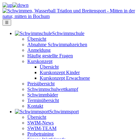
☰
Schwimm­schule
Übersicht
Ab­nah­me Schwimm­ab­zei­chen
Anmeldung
Häufig gestellte Fragen
Kurs­konzept
Übersicht
Kurskonzept Kinder
Kurskonzept Erwachsene
Preis­über­sicht
Schwimm­schul­wett­kampf
Schwimm­bäder
Terminübersicht
Kontakt
Schwimm­sport
Übersicht
SWIM-News
SWIM-TEAM
Probe­training