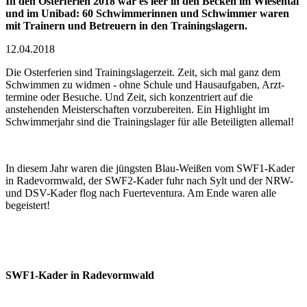
In den Osterferien 2018 war es leer in den Becken im Wiesental
und im Unibad: 60 Schwimmerinnen und Schwimmer waren
mit Trainern und Betreuern in den Trainingslagern.
12.04.2018
Die Oster­ferien sind Trainings­lager­zeit. Zeit, sich mal ganz dem
Schwimmen zu widmen - ohne Schule und Haus­aufgaben, Arzt­
termine oder Besuche. Und Zeit, sich konzentriert auf die
anstehenden Meisterschaften vorzubereiten. Ein High­light im
Schwimmer­jahr sind die Trainings­lager für alle Betei­ligten alle­mal!
In diesem Jahr waren die jüng­sten Blau-Weißen vom SWF1-Kader
in Rade­vorm­wald, der SWF2-Kader fuhr nach Sylt und der NRW-
und DSV-Kader flog nach Fuerte­ventura. Am Ende waren alle
begeistert!
SWF1-Kader in Radevormwald