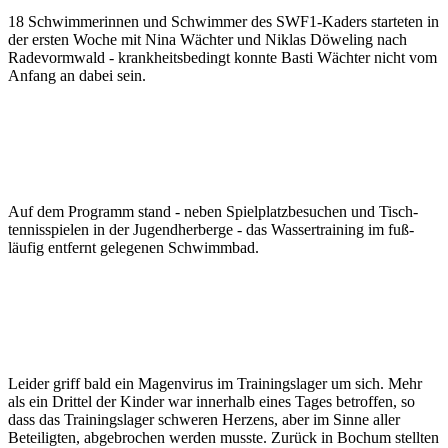
18 Schwimmerinnen und Schwimmer des SWF1-Kaders starteten in
der ersten Woche mit Nina Wächter und Niklas Döweling nach
Radevormwald - krankheitsbedingt konnte Basti Wächter nicht vom
Anfang an dabei sein.
Auf dem Programm stand - neben Spiel­platz­besuchen und Tisch­
tennis­spielen in der Jugend­herberge - das Wasser­training im fuß­
läufig ent­fernt gelegenen Schwimm­bad.
Leider griff bald ein Magen­virus im Trainings­lager um sich. Mehr
als ein Drittel der Kinder war inner­halb eines Tages betroffen, so
dass das Trainings­lager schweren Herzens, aber im Sinne aller
Beteiligten, abge­brochen werden musste. Zurück in Bochum stellten