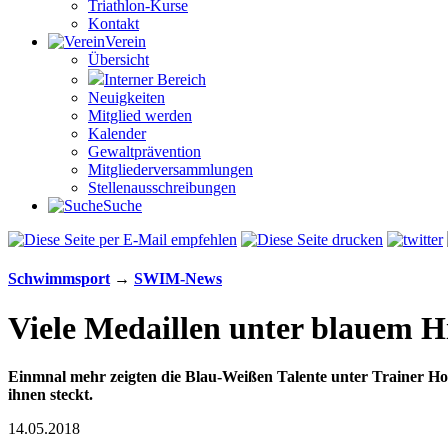
Triathlon-Kurse
Kontakt
Verein
Übersicht
Interner Bereich
Neuigkeiten
Mitglied werden
Kalender
Gewaltprävention
Mitglieder­versammlungen
Stellen­aus­schrei­bungen
Suche
Schwimm­sport
→
SWIM-News
Viele Medaillen unter blauem 
Einmnal mehr zeigten die Blau-Weißen Talente unter Trainer Ho
ihnen steckt.
14.05.2018