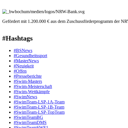
Gefördert mit 1.200.000 € aus dem Zuschussförderprogramm der NR
#Hashtags
#BSNews
#Gesundheitssport
#MasterNews
#Neuigkeit
#Offen
#Presse­berichte
#Swim-Masters
#Swim-Meister­schaft
#Swim-Wett­kämpfe
#SwimNews
#SwimTeam-LSP-1A-Team
#SwimTeam-LSP-1B-Team
#SwimTeam-LSP-TopTeam
#SwimTeamBG
#SwimTeamDMS
#SwimTeamSWF1