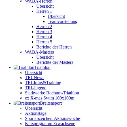
WABA-Herren
Übersicht
Herren 1
Übersicht
Teamvorstellung
Herren 2
Herren 3
Herren 4
Herren 5
Berichte der Herren
WABA-Masters
Übersicht
Berichte der Masters
Triathlon
Übersicht
TRI-News
TRI-Infos&Training
TRI-Jugend
Stadtwerke Bochum-Triathlon
ex X-mas Swim 100x100m
Breiten­sport
Übersicht
Aktionstage
Sportabzeichen-Aktionswoche
Kursprogramm Erwachsene