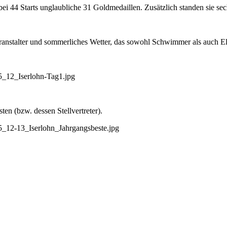
44 Starts un­glaubliche 31 Gold­medaillen. Zu­sätzlich standen sie se
anstalter und sommer­liches Wetter, das sowohl Schwimmer als auch El
en (bzw. dessen Stellvertreter).