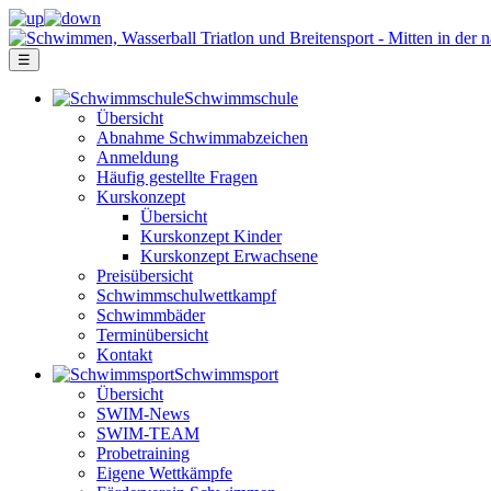
☰
Schwimm­schule
Übersicht
Ab­nah­me Schwimm­ab­zei­chen
Anmeldung
Häufig gestellte Fragen
Kurs­konzept
Übersicht
Kurskonzept Kinder
Kurskonzept Erwachsene
Preis­über­sicht
Schwimm­schul­wett­kampf
Schwimm­bäder
Terminübersicht
Kontakt
Schwimm­sport
Übersicht
SWIM-News
SWIM-TEAM
Probe­training
Eigene Wettkämpfe