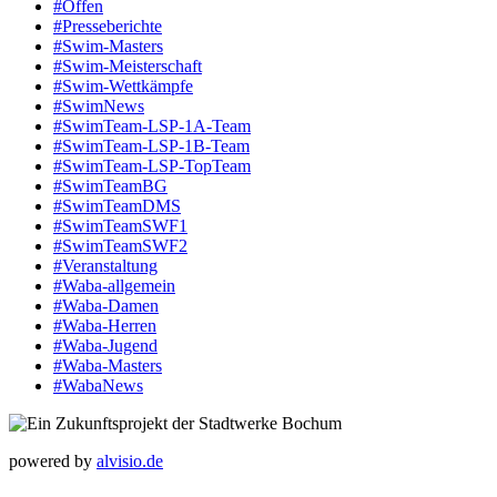
#Offen
#Presse­berichte
#Swim-Masters
#Swim-Meister­schaft
#Swim-Wett­kämpfe
#SwimNews
#SwimTeam-LSP-1A-Team
#SwimTeam-LSP-1B-Team
#SwimTeam-LSP-TopTeam
#SwimTeamBG
#SwimTeamDMS
#SwimTeamSWF1
#SwimTeamSWF2
#Veranstaltung
#Waba-allgemein
#Waba-Damen
#Waba-Herren
#Waba-Jugend
#Waba-Masters
#WabaNews
powered by
alvisio.de