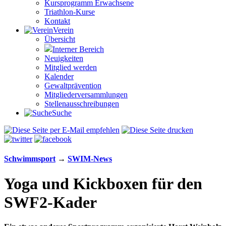
Kursprogramm Erwachsene
Triathlon-Kurse
Kontakt
Verein
Übersicht
Interner Bereich
Neuigkeiten
Mitglied werden
Kalender
Gewaltprävention
Mitglieder­versammlungen
Stellen­aus­schrei­bungen
Suche
Schwimm­sport
→
SWIM-News
Yoga und Kickboxen für den
SWF2-Kader