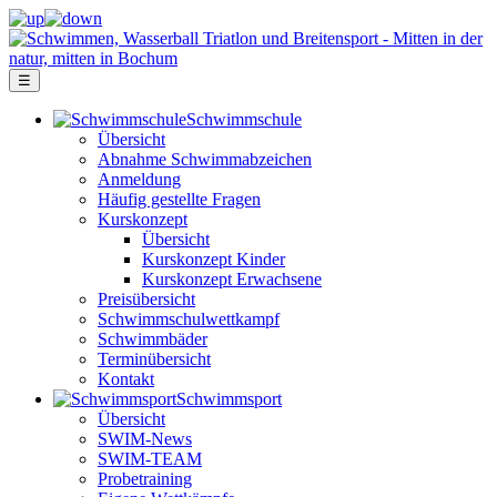
☰
Schwimm­schule
Übersicht
Ab­nah­me Schwimm­ab­zei­chen
Anmeldung
Häufig gestellte Fragen
Kurs­konzept
Übersicht
Kurskonzept Kinder
Kurskonzept Erwachsene
Preis­über­sicht
Schwimm­schul­wett­kampf
Schwimm­bäder
Terminübersicht
Kontakt
Schwimm­sport
Übersicht
SWIM-News
SWIM-TEAM
Probe­training