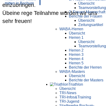
Übersicht
einzubringen.
Teamvorstellung
2. Frauen Mannschaft
Übeine rege Teilnahme würden wir uns
Berichte der Frauen
sehr freuen!
Übersicht
Zeitungsartikel
WABA-Herren
Übersicht
Herren 1
Übersicht
Teamvorstellung
Herren 2
Herren 3
Herren 4
Herren 5
Berichte der Herren
WABA-Masters
Übersicht
Berichte der Masters
Triathlon
Übersicht
TRI-News
TRI-Infos&Training
TRI-Jugend
Stadtwerke Bochum-