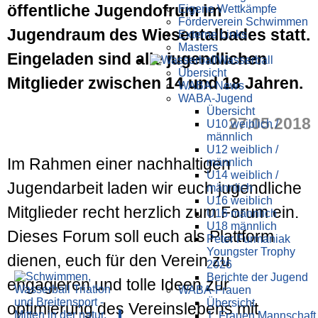
öffentliche Jugendofrum im
Eigene Wettkämpfe
Förderverein Schwimmen
Jugendraum des Wiesentalbades statt.
Externe Links
Masters
Eingeladen sind alle jugendlichen
Wasser­ball
Übersicht
Mitglieder zwischen 14 und 18 Jahren.
WABA-News
WABA-Jugend
Übersicht
27.05.2018
U10 weiblich /
männlich
U12 weiblich /
Im Rahmen einer nachhaltigen
männlich
U14 weiblich /
Jugendarbeit laden wir euch jugendliche
männlich
U16 weiblich
Mitglieder recht herzlich zum Forum ein.
U16 männlich
U18 männlich
Dieses Forum soll euch als Plattform
Peter Furmaniak
Youngster Trophy
dienen, euch für den Verein zu
2026
Berichte der Jugend
engagieren und tolle Ideen zur
WABA-Frauen
Übersicht
optimierung des Vereinslebens mit
1. Frauen Mannschaft