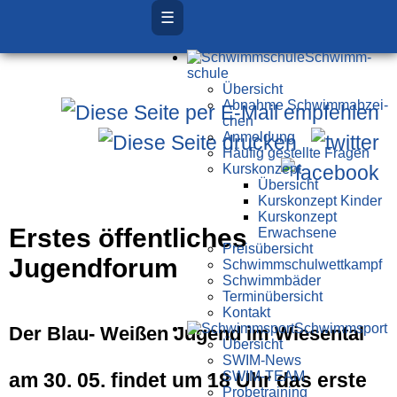
☰
Schwimm­
schule
Übersicht
Ab­nah­me Schwimm­ab­zei­
chen
Anmeldung
Häufig gestellte Fragen
Kurs­konzept
Übersicht
Kurskonzept Kinder
Kurskonzept
Erstes öffentliches
Erwachsene
Preis­über­sicht
Jugendforum
Schwimm­schul­wett­kampf
Schwimm­bäder
Terminübersicht
Kontakt
Schwimm­sport
Der Blau- Weißen Jugend im Wiesental
Übersicht
SWIM-News
SWIM-TEAM
am 30. 05. findet um 18 Uhr das erste
Probe­training