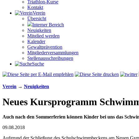
Triathlon-Kurse
Kontakt
Verein
Übersicht
Interner Bereich
Neuigkeiten
Mitglied werden
Kalender
Gewaltprävention
Mitglieder­versammlungen
Stellen­aus­schrei­bungen
Suche
Verein
→
Neuigkeiten
Neues Kursprogramm Schwimm
Auch nach den Sommerferien können Kinder bei uns das Schwi
09.08.2018
Aufgrund der Schließung des Schulschwimmbeckens am Neuen Gymn