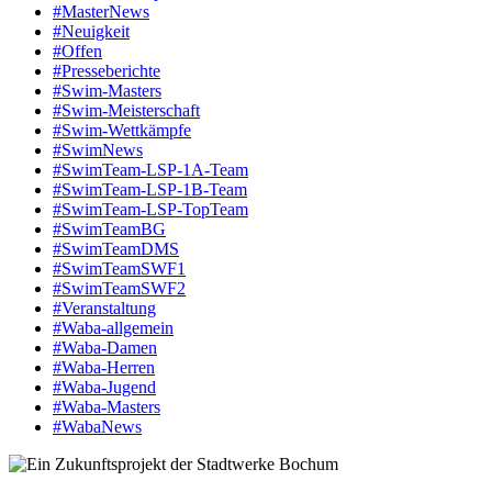
#MasterNews
#Neuigkeit
#Offen
#Presse­berichte
#Swim-Masters
#Swim-Meister­schaft
#Swim-Wett­kämpfe
#SwimNews
#SwimTeam-LSP-1A-Team
#SwimTeam-LSP-1B-Team
#SwimTeam-LSP-TopTeam
#SwimTeamBG
#SwimTeamDMS
#SwimTeamSWF1
#SwimTeamSWF2
#Veranstaltung
#Waba-allgemein
#Waba-Damen
#Waba-Herren
#Waba-Jugend
#Waba-Masters
#WabaNews