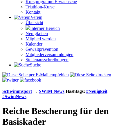
Kursprogramm Erwachsene
Triathlon-Kurse
Kontakt
Verein
Übersicht
Interner Bereich
Neuigkeiten
Mitglied werden
Kalender
Gewaltprävention
Mitglieder­versammlungen
Stellen­aus­schrei­bungen
Suche
Schwimm­sport
→
SWIM-News
Hashtags:
#Neuigkeit
#SwimNews
Reiche Bescherung für den
Basiskader