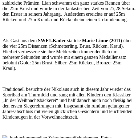
zahl­reiche Prämien. Lian schwamm ein ganz starkes Rennen über
die 25m Brust und wurde in der fan­tastischen Zeit von 25,28 Sekun­
den Erster in seinem Jahr­gang. Außerdem erreichte er auf 25m
Rücken und 25m Kraul- und Rücken­beine einen Urkunden­rang.
Als Gast aus dem
SWF1-Kader
startete
Marie Linne (2011)
über
die vier 25m Distanzen (Schmetterling, Brust, Rücken, Kraul).
Hierbei ver­besserte sie ihre Melde­zeiten immer deutlich um
mehrerer Sekunden und wurde mit einem ganzen Medaillen­satz
belohnt (Gold: 25m Brust, Silber: 25m Rücken, Bronze: 25m
Kraul).
Traditionell besuchte der Nikolaus auch in diesem Jahr wieder das
Sportbad am Thurm­feld und sang mit allen Kindern den Klassiker
„In der Weihnachtsbäckerei“ und half danach auch noch fleißig bei
den ersten Sieger­ehrungen mit. Ins­gesamt ein rundum gelungener
Jahres­abschluss mit vielen glücklichen Gesichtern und leuchtenden
Kinder­augen in der Vor­weihnachts­zeit.