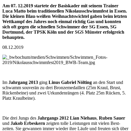
Am 07. 12.2019 startete der Basis­kader mit seinem Trainer
Luca Matto beim traditionellen Nikolaus­schwimm­fest in Essen.
Die kleinen Blau-weißen Weih­nachts­wichtel gaben beim letzten
Wett­kampf des Jahres noch einmal richtig Gas und konnten
sich oft gegen die schnellen Schwimmer der SG Essen, SG
Dortmund, der TPSK Köln und der SGS Münster erfolg­reich
behaupten.
08.12.2019
Im
Jahrgang 2013
ging
Linus Gabriel Nölting
an den Start und
schwamm souverän zu drei Bronze­medaillen (25m Kraul, Brust,
Rücken­beine) und zwei Urkunden­rängen (4. Platz 25m Rücken, 5.
Platz Kraulbeine).
Die drei Jungs des
Jahrgangs 2012 Lian Niehaus
,
Ruben Sauer
und
Jakob Erbeskern
zeigten tolle Leistungen mit vielen Best­
zeiten. Sie gewannen immer wieder ihre Läufe und freuten sich über