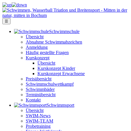
☰
Schwimm­schule
Übersicht
Ab­nah­me Schwimm­ab­zei­chen
Anmeldung
Häufig gestellte Fragen
Kurs­konzept
Übersicht
Kurskonzept Kinder
Kurskonzept Erwachsene
Preis­über­sicht
Schwimm­schul­wett­kampf
Schwimm­bäder
Terminübersicht
Kontakt
Schwimm­sport
Übersicht
SWIM-News
SWIM-TEAM
Probe­training