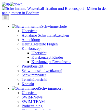
☰
Schwimm­schule
Übersicht
Ab­nah­me Schwimm­ab­zei­chen
Anmeldung
Häufig gestellte Fragen
Kurs­konzept
Übersicht
Kurskonzept Kinder
Kurskonzept Erwachsene
Preis­über­sicht
Schwimm­schul­wett­kampf
Schwimm­bäder
Terminübersicht
Kontakt
Schwimm­sport
Übersicht
SWIM-News
SWIM-TEAM
Probe­training