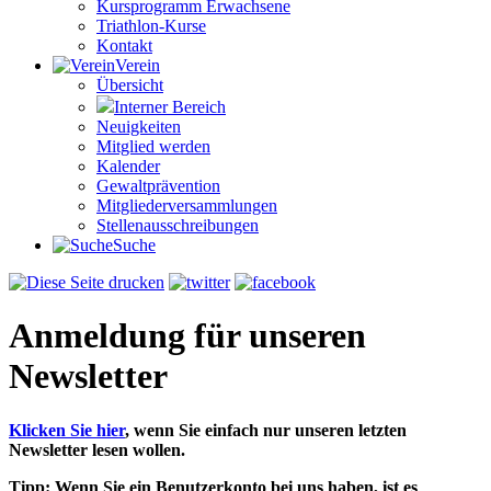
Kursprogramm Erwachsene
Triathlon-Kurse
Kontakt
Verein
Übersicht
Interner Bereich
Neuigkeiten
Mitglied werden
Kalender
Gewaltprävention
Mitglieder­versammlungen
Stellen­aus­schrei­bungen
Suche
Anmeldung für unseren
Newsletter
Klicken Sie hier
, w
enn Sie einfach nur unseren letzten
Newsletter lesen wollen.
Tipp: Wenn Sie ein Benutzerkonto bei uns haben, ist es