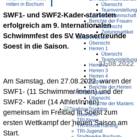
Übersicht
Teamvorstellung
SWF1- und SWF2-Kader starteten
2. Frauen Mannschaft
Berichte der Frauen
erfolgreich am 9. Internationalen
Übersicht
Zeitungsartikel
Schwimmfest des SV Wasserfreunde
WABA-Herren
Übersicht
Soest in die Saison.
Herren 1
Übersicht
Teamvorstellung
31.08.2022
Herren 2
Herren 3
Herren 4
Am Samstag, den 27.08.2022, waren der
Herren 5
Berichte der Herren
SWF1- (11 Schwimmer/innen) und der
WABA-Masters
Übersicht
SWF2- Kader (14 Athlet/innen)
Berichte der Masters
Triathlon
gemeinsam im Freibad in Soest zum
Übersicht
TRI-News
ersten Wettkampf der neuen Saison am
TRI-Infos&Training
TRI-Jugend
Start.
Stadtwerke Bochum-