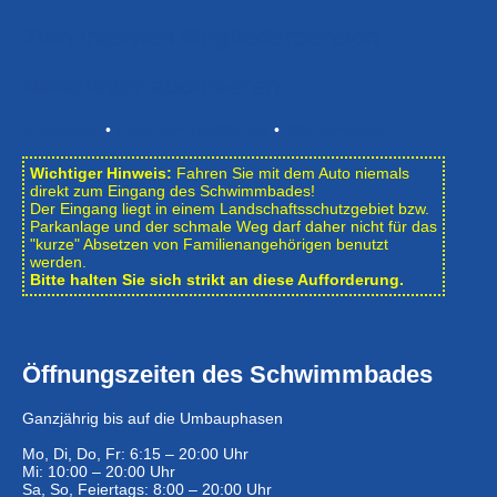
Zum Internen Mitgliederbereich
Newsletter abonnieren
Impressum
•
Datenschutzerklärung
•
Bildnachweise
Wichtiger Hinweis:
Fahren Sie mit dem Auto niemals
direkt zum Eingang des Schwimmbades!
Der Eingang liegt in einem Landschafts­schutzgebiet bzw.
Park­anlage und der schmale Weg darf daher nicht für das
"kurze" Absetzen von Familienangehörigen benutzt
werden.
Bitte halten Sie sich strikt an diese Aufforderung.
Öffnungszeiten des Schwimmbades
Ganzjährig bis auf die Umbauphasen
Mo, Di, Do, Fr: 6:15 – 20:00 Uhr
Mi: 10:00 – 20:00 Uhr
Sa, So, Feiertags: 8:00 – 20:00 Uhr