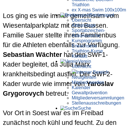
Triathlon
ex X-mas Swim 100x100m
Los ging es wie immer gemeinsam vom
Breiten­sport
Übersicht
Wiesental­parkplatz mit drei Bussen.
Aktionstage
Sportabzeichen-
Familie Sauer stellte ihren Familien­bus
Aktionswoche
Kursprogramm
für die Athleten ebenfalls zur Verfügung.
Erwachsene
Triathlon-Kurse
Sebastian Wächter
hat den SWF1-
Kontakt
Verein
Kader begleitet, da Julia Marx
Übersicht
Interner Bereich
krankheitsbedingt ausfiel. Der SWF2-
Neuigkeiten
Mitglied werden
Kader wurde wie immer von
Yaroslav
Kalender
Grygorovych
betreut.
Gewaltprävention
Mitglieder­versammlungen
Stellen­aus­schrei­bungen
Suche
Vor Ort in Soest war es im Freibad
zunächst noch kühl und feucht. Zu den