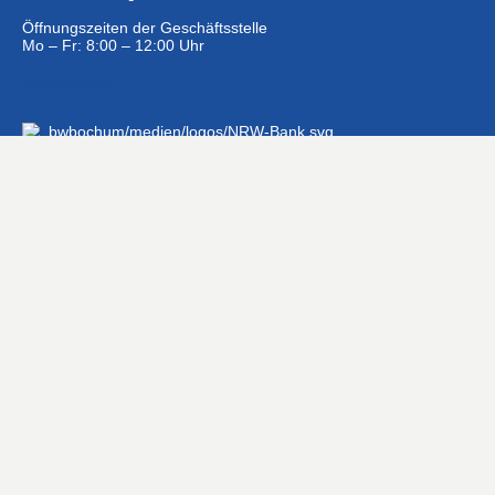
Öffnungszeiten der Geschäftsstelle
Mo – Fr: 8:00 – 12:00 Uhr
Eintrittspreise …
Gefördert mit 1.200.000 € aus dem Zuschussförderprogramm
der NRW-Landesregierung »Moderne Sportstätte 2022«
#Hashtags
#BSNews
#Gesundheitssport
#MasterNews
#Neuigkeit
#Offen
#Presse­berichte
#Swim-Masters
#Swim-Meister­schaft
#Swim-Wett­kämpfe
#SwimNews
#SwimTeam-LSP-1A-Team