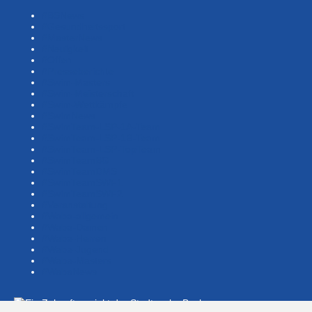
#BSNews
#Gesundheitssport
#MasterNews
#Neuigkeit
#Offen
#Presse­berichte
#Swim-Masters
#Swim-Meister­schaft
#Swim-Wett­kämpfe
#SwimNews
#SwimTeam-LSP-1A-Team
#SwimTeam-LSP-1B-Team
#SwimTeam-LSP-TopTeam
#SwimTeamBG
#SwimTeamDMS
#SwimTeamSWF1
#SwimTeamSWF2
#Veranstaltung
#Waba-allgemein
#Waba-Damen
#Waba-Herren
#Waba-Jugend
#Waba-Masters
#WabaNews