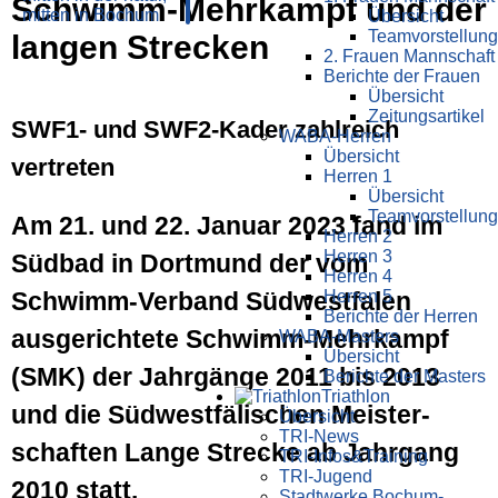
Schwimm-Mehrkampf und der
Übersicht
Teamvorstellung
langen Strecken
2. Frauen Mannschaft
Berichte der Frauen
Übersicht
Zeitungsartikel
SWF1- und SWF2-Kader zahlreich
WABA-Herren
Übersicht
vertreten
Herren 1
Übersicht
Teamvorstellung
Am 21. und 22. Januar 2023 fand im
Herren 2
Herren 3
Süd­bad in Dort­mund der vom
Herren 4
Herren 5
Schwimm-Verband Süd­westfalen
Berichte der Herren
ausgerichtete Schwimm-Mehrkampf
WABA-Masters
Übersicht
(SMK) der Jahrgänge 2011 bis 2013
Berichte der Masters
Triathlon
und die Süd­west­fälischen Meister­
Übersicht
TRI-News
schaften Lange Strecke ab Jahrgang
TRI-Infos&Training
TRI-Jugend
2010 statt.
Stadtwerke Bochum-