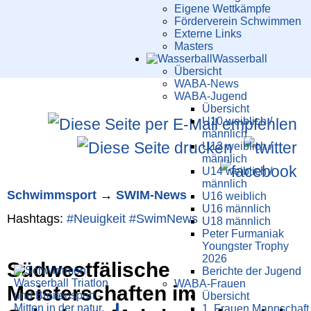
Eigene Wettkämpfe
Förderverein Schwimmen
Externe Links
Masters
Wasser­ball
Übersicht
WABA-News
WABA-Jugend
Übersicht
U10 weiblich /
männlich
U12 weiblich /
männlich
U14 weiblich /
männlich
Schwimm­sport
→
SWIM-News
U16 weiblich
U16 männlich
Hashtags:
#Neuigkeit
#SwimNews
U18 männlich
Peter Furmaniak
Youngster Trophy
2026
Südwestfälische
Berichte der Jugend
WABA-Frauen
Meisterschaften im
Übersicht
1. Frauen Mannschaft