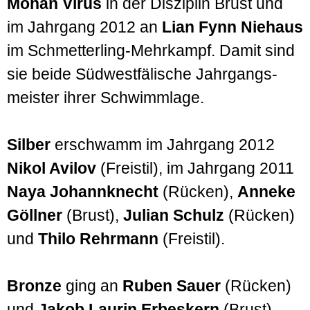
Mohan Virus
in der Disziplin Brust und
im Jahrgang 2012 an
Lian Fynn Niehaus
im Schmetterling-Mehrkampf. Damit sind
sie beide Südwestfälische Jahrgangs­
meister ihrer Schwimmlage.
Silber
erschwamm im Jahrgang 2012
Nikol Avilov
(Freistil), im Jahrgang 2011
Naya Johannknecht
(Rücken),
Anneke
Göllner
(Brust),
Julian Schulz
(Rücken)
und
Thilo Rehrmann
(Freistil).
Bronze
ging an
Ruben Sauer
(Rücken)
und
Jakob Laurin Erbeskern
(Brust),