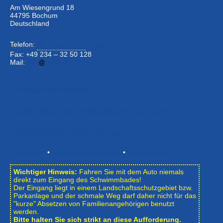
Am Wiesengrund 18
44795 Bochum
Deutschland
Telefon:
+49 234 –
32 50 126
Fax: +49 234 – 32 50 128
Mail:
info
bwbochum.de
Kontaktformular
Zum Internen Mitgliederbereich
Newsletter abonnieren
Impressum
•
Datenschutzerklärung
•
Bildnachweise
Wichtiger Hinweis:
Fahren Sie mit dem Auto niemals
direkt zum Eingang des Schwimmbades!
Der Eingang liegt in einem Landschafts­schutzgebiet bzw.
Park­anlage und der schmale Weg darf daher nicht für das
"kurze" Absetzen von Familienangehörigen benutzt
werden.
Bitte halten Sie sich strikt an diese Aufforderung.