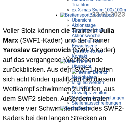
Triathlon
ex X-mas Swim 100x100m
23.01.2023
Breiten­sport
Übersicht
Aktionstage
Voller Stolz können die Trainerin
Julia
Sportabzeichen-
Aktionswoche
Marx
(SWF1-Kader) und der Trainer
Kursprogramm
Erwachsene
Yaroslav Grygorovich
(SWF2-Kader)
Triathlon-Kurse
Kontakt
auf das vergangene Wochenende
Verein
Übersicht
zurückblicken. Aus dem SWF1 hatten
Interner Bereich
Neuigkeiten
sich acht Kinder qualifiziert bei diesem
Mitglied werden
Kalender
Wettkampf schwimmen zu dürfen, aus
Gewaltprävention
dem SWF2 sieben. Außerdem traten
Mitglieder­versammlungen
Stellen­aus­schrei­bungen
weitere vier Schwimmerinnen des SWF2-
Suche
Kaders bei den langen Strecken an.