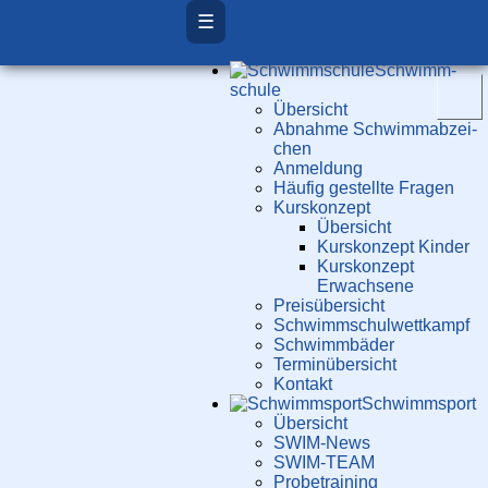
☰
Schwimm­
schule
Übersicht
Ab­nah­me Schwimm­ab­zei­
chen
Anmeldung
Häufig gestellte Fragen
Kurs­konzept
Übersicht
Kurskonzept Kinder
Kurskonzept
Erwachsene
Preis­über­sicht
Schwimm­schul­wett­kampf
Schwimm­bäder
Terminübersicht
Kontakt
Schwimm­sport
Übersicht
SWIM-News
SWIM-TEAM
Probe­training