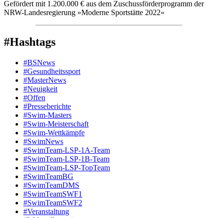
Gefördert mit 1.200.000 € aus dem Zuschussförderprogramm der
NRW-Landesregierung »Moderne Sportstätte 2022«
#Hashtags
#BSNews
#Gesundheitssport
#MasterNews
#Neuigkeit
#Offen
#Presse­berichte
#Swim-Masters
#Swim-Meister­schaft
#Swim-Wett­kämpfe
#SwimNews
#SwimTeam-LSP-1A-Team
#SwimTeam-LSP-1B-Team
#SwimTeam-LSP-TopTeam
#SwimTeamBG
#SwimTeamDMS
#SwimTeamSWF1
#SwimTeamSWF2
#Veranstaltung