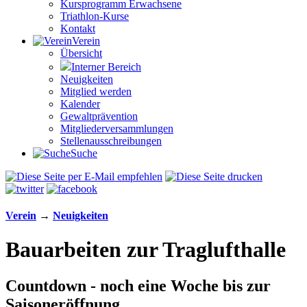
Kursprogramm Erwachsene
Triathlon-Kurse
Kontakt
Verein
Übersicht
Interner Bereich
Neuigkeiten
Mitglied werden
Kalender
Gewaltprävention
Mitglieder­versammlungen
Stellen­aus­schrei­bungen
Suche
Verein
→
Neuigkeiten
Bauarbeiten zur Traglufthalle
Countdown - noch eine Woche bis zur
Saisoneröffnung.