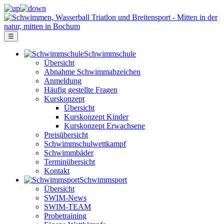
☰
Schwimm­schule
Übersicht
Ab­nah­me Schwimm­ab­zei­chen
Anmeldung
Häufig gestellte Fragen
Kurs­konzept
Übersicht
Kurskonzept Kinder
Kurskonzept Erwachsene
Preis­über­sicht
Schwimm­schul­wett­kampf
Schwimm­bäder
Terminübersicht
Kontakt
Schwimm­sport
Übersicht
SWIM-News
SWIM-TEAM
Probe­training