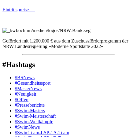
Eintrittspreise …
Gefördert mit 1.200.000 € aus dem Zuschussförderprogramm der
NRW-Landesregierung »Moderne Sportstätte 2022«
#Hashtags
#BSNews
#Gesundheitssport
#MasterNews
#Neuigkeit
#Offen
#Presse­berichte
#Swim-Masters
#Swim-Meister­schaft
#Swim-Wett­kämpfe
#SwimNews
#SwimTeam-LSP-1A-Team