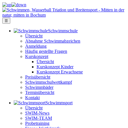
☰
Schwimm­schule
Übersicht
Ab­nah­me Schwimm­ab­zei­chen
Anmeldung
Häufig gestellte Fragen
Kurs­konzept
Übersicht
Kurskonzept Kinder
Kurskonzept Erwachsene
Preis­über­sicht
Schwimm­schul­wett­kampf
Schwimm­bäder
Terminübersicht
Kontakt
Schwimm­sport
Übersicht
SWIM-News
SWIM-TEAM
Probe­training