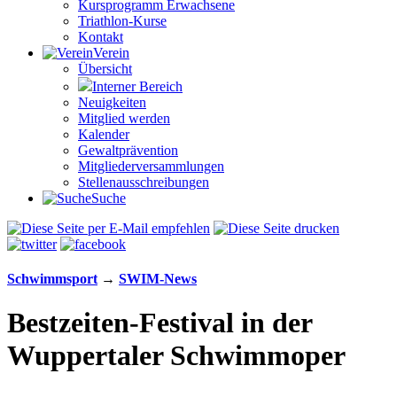
Kursprogramm Erwachsene
Triathlon-Kurse
Kontakt
Verein
Übersicht
Interner Bereich
Neuigkeiten
Mitglied werden
Kalender
Gewaltprävention
Mitglieder­versammlungen
Stellen­aus­schrei­bungen
Suche
Schwimm­sport
→
SWIM-News
Bestzeiten-Festival in der
Wuppertaler Schwimmoper