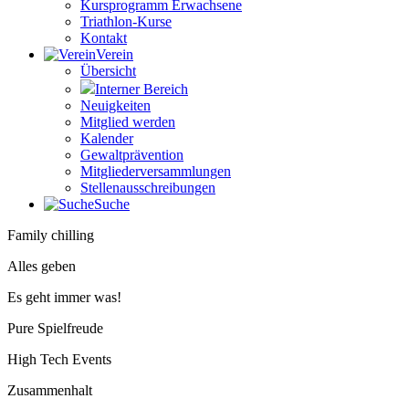
Kursprogramm Erwachsene
Triathlon-Kurse
Kontakt
Verein
Übersicht
Interner Bereich
Neuigkeiten
Mitglied werden
Kalender
Gewaltprävention
Mitglieder­versammlungen
Stellen­aus­schrei­bungen
Suche
Family chilling
Alles geben
Es geht immer was!
Pure Spiel­freude
High Tech Events
Zusammen­halt