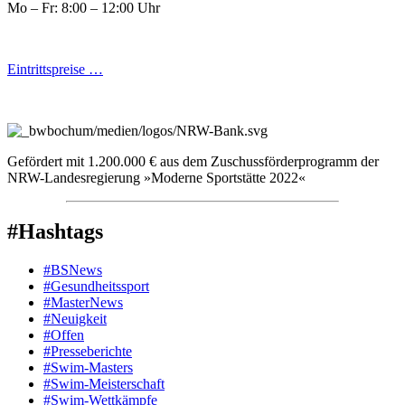
Mo – Fr: 8:00 – 12:00 Uhr
Eintrittspreise …
Gefördert mit 1.200.000 € aus dem Zuschussförderprogramm der
NRW-Landesregierung »Moderne Sportstätte 2022«
#Hashtags
#BSNews
#Gesundheitssport
#MasterNews
#Neuigkeit
#Offen
#Presse­berichte
#Swim-Masters
#Swim-Meister­schaft
#Swim-Wett­kämpfe