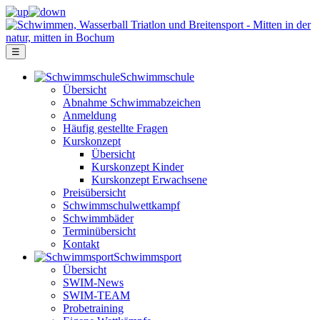
☰
Schwimm­schule
Übersicht
Ab­nah­me Schwimm­ab­zei­chen
Anmeldung
Häufig gestellte Fragen
Kurs­konzept
Übersicht
Kurskonzept Kinder
Kurskonzept Erwachsene
Preis­über­sicht
Schwimm­schul­wett­kampf
Schwimm­bäder
Terminübersicht
Kontakt
Schwimm­sport
Übersicht
SWIM-News
SWIM-TEAM
Probe­training