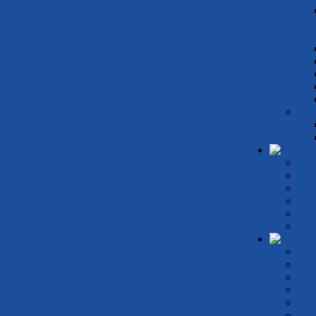
WA
Übe
TR
TRI
TRI
Sta
ex 
Übe
Akt
Spo
Kur
Tri
Kon