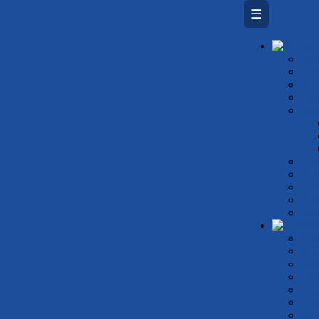
☰
Übe
Ab­
An
Häu
Kur
SwimTeam
Prei
isterschaften Sch
Sch
Sch
Ter
hn)
Kon
Übe
SW
SW
Pro
ne Nordrhein-
Eig
För
sterschaften im
Ext