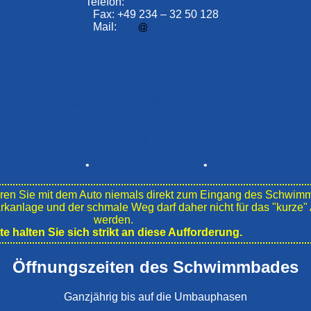
Telefon:
+49 234 –
32 50 126
Fax: +49 234 – 32 50 128
Mail:
info
bwbochum.de
Kontaktformular
Zum Internen Mitgliederbereich
Newsletter abonnieren
Impressum
•
Datenschutzerklärung
•
Bildnachweise
en Sie mit dem Auto niemals direkt zum Eingang des Schwim
ark­anlage und der schmale Weg darf daher nicht für das "kurz
werden.
tte halten Sie sich strikt an diese Aufforderung.
Öffnungszeiten des Schwimmbades
Ganzjährig bis auf die Umbauphasen