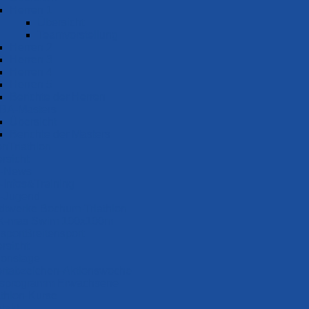
Herren 1
Übersicht
Teamvorstellung
Herren 2
Herren 3
Herren 4
Herren 5
Berichte der Herren
BA-Masters
Übersicht
Berichte der Masters
Triathlon
rsicht
I-News
-Infos&Training
-Jugend
dtwerke Bochum-Triathlon
X-mas Swim 100x100m
Breiten­sport
rsicht
ionstage
rtabzeichen-Aktionswoche
sprogramm Erwachsene
athlon-Kurse
takt