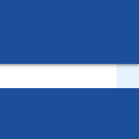
Verein
rsicht
nterner Bereich
igkeiten
glied werden
ender
altprävention
glieder­versammlungen
llen­aus­schrei­bungen
Suche