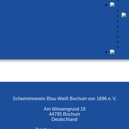
Übe
I
Neu
Mit
Kal
Gew
Mit
Ste
Schwimmverein Blau-Weiß Bochum von 1896 e. V.
Am Wiesengrund 18
44795 Bochum
Deutschland