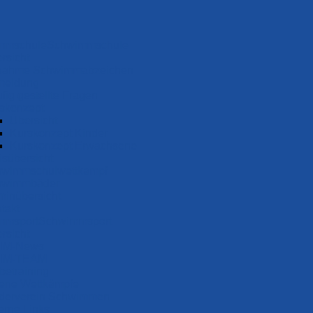
Schwimm­schule
rsicht
nah­me Schwimm­ab­zei­chen
meldung
fig gestellte Fragen
s­konzept
Übersicht
Kurskonzept Kinder
Kurskonzept Erwachsene
s­über­sicht
wimmen
wimm­schul­wett­kampf
wimm­bäder
minübersicht
takt
Schwimm­sport
rsicht
IM-News
IM-TEAM
be­training
ene Wettkämpfe
derverein Schwimmen
erne Links